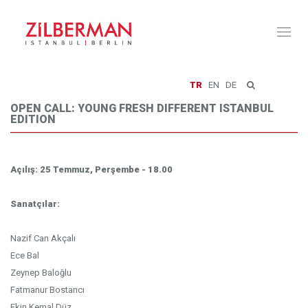
Toggl
naviga
TR
EN
DE
OPEN CALL: YOUNG FRESH DIFFERENT ISTANBUL
EDITION
Açılış: 25 Temmuz, Perşembe - 18.00
Sanatçılar:
Nazif Can Akçalı
Ece Bal
Zeynep Baloğlu
Fatmanur Bostancı
Ekin Kemal Düz