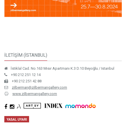
İLETİŞİM (İSTANBUL)
İstiklal Cad. No.163 Mısır Apartmanı K.3 D.10 Beyoğlu / Istanbul
+90 212 251 12 14
+90 212 251 42 88
zilberman@zilbermangallery.com
www.zilbermangallery.com