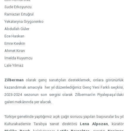
Sude Erkoyuncu
Ramazan Ertuğrul
Yekateryna Grygorenko
Abdullah Güler
Ece Haskan
Emre Keskin
Ahmet Kıran
İmelda Kuyumcu
Lale Yılmaz
Zilberman
olarak genç sanatçıları desteklemek, onlara görünürlük
kazandırmak amacıyla her yıl düzenlediğimiz Genç Yeni Farklı seçkisi,
2023-2024 sezonun son sergisi olarak Zilberman’ın Piyalepaşa’daki
galeri mekânında yer alacak.
Türkiye genelinde yaptığımız açık çağrı sonucu yapılan başvurular bu yıl
Kulturakademie Tarabya sanat direktörü
Lena Alpozan
, küratör