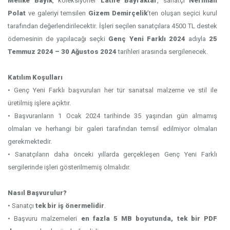
Melike Bayık
, koleksiyoner
Latife Bayraktar
, sanatçı
Neriman
Polat
ve galeriyi temsilen
Gizem Demirçelik
’ten oluşan seçici kurul
tarafından değerlendirilecektir. İşleri seçilen sanatçılara 4500 TL destek
ödemesinin de yapılacağı seçki
Genç Yeni Farklı 2024
adıyla
25
Temmuz 2024 – 30 Ağustos 2024
tarihleri arasında sergilenecek.
Katılım Koşulları
• Genç Yeni Farklı başvuruları her tür sanatsal malzeme ve stil ile
üretilmiş işlere açıktır.
• Başvuranların 1 Ocak 2024 tarihinde 35 yaşından gün almamış
olmaları ve herhangi bir galeri tarafından temsil edilmiyor olmaları
gerekmektedir.
• Sanatçıların daha önceki yıllarda gerçekleşen Genç Yeni Farklı
sergilerinde işleri gösterilmemiş olmalıdır.
Nasıl Başvurulur?
• Sanatçı
tek bir iş önermelidir
.
• Başvuru malzemeleri
en fazla 5 MB boyutunda, tek bir PDF