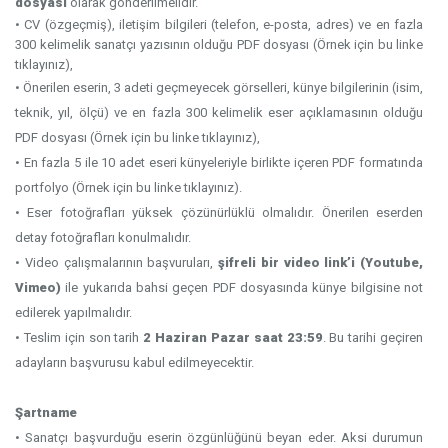
dosyası
olarak gönderilmelidir.
• CV (özgeçmiş), iletişim bilgileri (telefon, e-posta, adres) ve en fazla
300 kelimelik sanatçı yazısının olduğu PDF dosyası (Örnek için
bu linke
tıklayınız),
• Önerilen eserin, 3 adeti geçmeyecek görselleri, künye bilgilerinin (isim,
teknik, yıl, ölçü) ve en fazla 300 kelimelik eser açıklamasının olduğu
PDF dosyası (Örnek için
bu linke
tıklayınız),
• En fazla 5 ile 10 adet eseri künyeleriyle birlikte içeren PDF formatında
portfolyo (Örnek için
bu linke
tıklayınız).
• Eser fotoğrafları yüksek çözünürlüklü olmalıdır. Önerilen eserden
detay fotoğrafları konulmalıdır.
• Video çalışmalarının başvuruları,
şifreli bir video link’i (Youtube,
Vimeo)
ile yukarıda bahsi geçen PDF dosyasında künye bilgisine not
edilerek yapılmalıdır.
• Teslim için son tarih
2 Haziran Pazar saat 23:59
. Bu tarihi geçiren
adayların başvurusu kabul edilmeyecektir.
Şartname
• Sanatçı başvurduğu eserin özgünlüğünü beyan eder. Aksi durumun