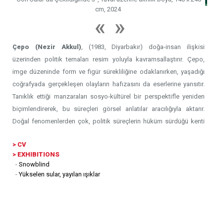
"Sınır No:1", Tuval üzerine akrilik boya, 60 x 80
Çepo (Nezir Akkul)
, (1983, Diyarbakır) doğa-insan ilişkisi
üzerinden politik temaları resim yoluyla kavramsallaştırır. Çepo,
imge düzeninde form ve figür sürekliliğine odaklanırken, yaşadığı
coğrafyada gerçekleşen olayların hafızasını da eserlerine yansıtır.
Tanıklık ettiği manzaraları sosyo-kültürel bir perspektifle yeniden
biçimlendirerek, bu süreçleri görsel anlatılar aracılığıyla aktarır.
Doğal fenomenlerden çok, politik süreçlerin hüküm sürdüğü kenti
ve bu kentin toplumsal bellekteki izlerini ele alarak, bağımsız bir
>
CV
görsel alan yaratır.
> EXHIBITIONS
-
Snowblind
Lisans derecesini Dicle Üniversitesi Ziya Gökalp Eğitim
-
Yükselen sular, yayılan ışıklar
Fakültesi’nde tamamladıktan sonra, Artuklu Üniversitesi Güzel
Sanatlar Fakültesi’nde yüksek lisans öğrenimini tamamlayan
Çepo’nun yakın zamanda katıldığı kişisel ve karma sergiler