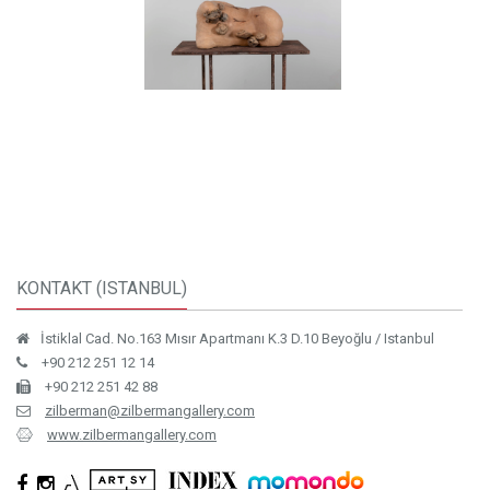
KONTAKT (ISTANBUL)
İstiklal Cad. No.163 Mısır Apartmanı K.3 D.10 Beyoğlu / Istanbul
+90 212 251 12 14
+90 212 251 42 88
zilberman@zilbermangallery.com
www.zilbermangallery.com