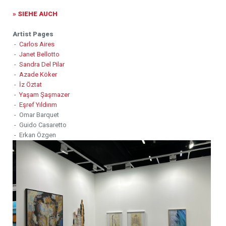
» SIEHE AUCH
Artist Pages
-
Carlos Aires
-
Janet Bellotto
-
Sandra Del Pilar
-
Azade Köker
-
İz Öztat
-
Yaşam Şaşmazer
-
Eşref Yıldırım
- Omar Barquet
- Guido Casaretto
- Erkan Özgen