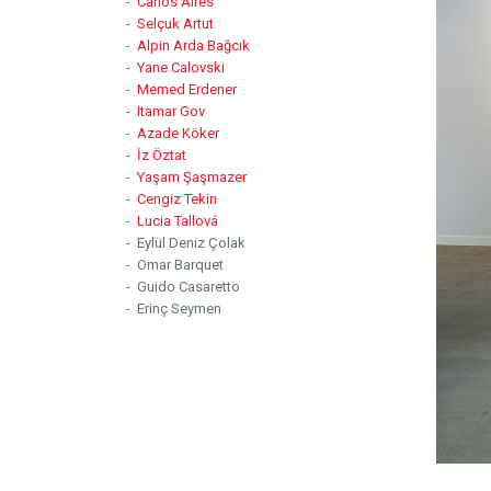
-
Carlos Aires
-
Selçuk Artut
-
Alpin Arda Bağcık
-
Yane Calovski
-
Memed Erdener
-
Itamar Gov
-
Azade Köker
-
İz Öztat
-
Yaşam Şaşmazer
-
Cengiz Tekin
-
Lucia Tallová
- Eylül Deniz Çolak
- Omar Barquet
- Guido Casaretto
- Erinç Seymen