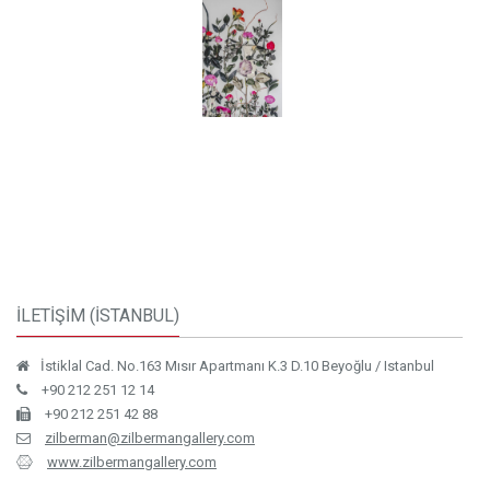
İLETİŞİM (İSTANBUL)
İstiklal Cad. No.163 Mısır Apartmanı K.3 D.10 Beyoğlu / Istanbul
+90 212 251 12 14
+90 212 251 42 88
zilberman@zilbermangallery.com
www.zilbermangallery.com