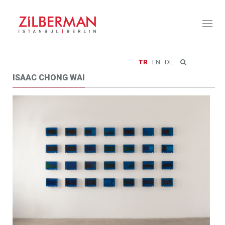
Toggl
naviga
TR
EN
DE
ISAAC CHONG WAI