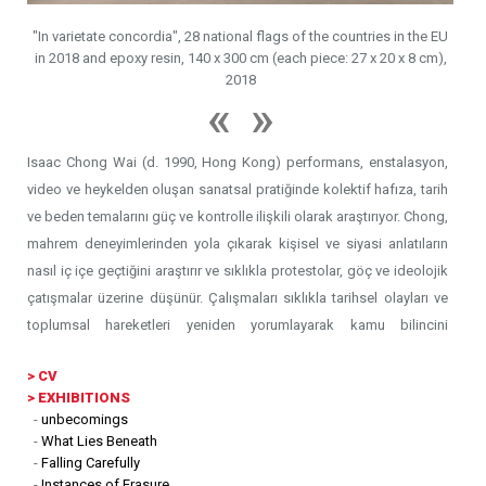
"In varietate concordia", 28 national flags of the countries in the EU
in 2018 and epoxy resin, 140 x 300 cm (each piece: 27 x 20 x 8 cm),
"Kuzey
2018
Isaac Chong Wai (d. 1990, Hong Kong) performans, enstalasyon,
video ve heykelden oluşan sanatsal pratiğinde kolektif hafıza, tarih
ve beden temalarını güç ve kontrolle ilişkili olarak araştırıyor. Chong,
mahrem deneyimlerinden yola çıkarak kişisel ve siyasi anlatıların
nasıl iç içe geçtiğini araştırır ve sıklıkla protestolar, göç ve ideolojik
çatışmalar üzerine düşünür. Çalışmaları sıklıkla tarihsel olayları ve
toplumsal hareketleri yeniden yorumlayarak kamu bilincini
şekillendiren mekanizmaları sorguluyor.
>
CV
> EXHIBITIONS
Chong'un yaklaşımı, bedeni bir müzakere ve direniş alanı olarak
-
unbecomings
kullanarak performatifliğe derinlemesine dayanır. Chong, 60. La
-
What Lies Beneath
Biennale di Venezia'da sergilenen Falling Reversely gibi
-
Falling Carefully
-
Instances of Erasure