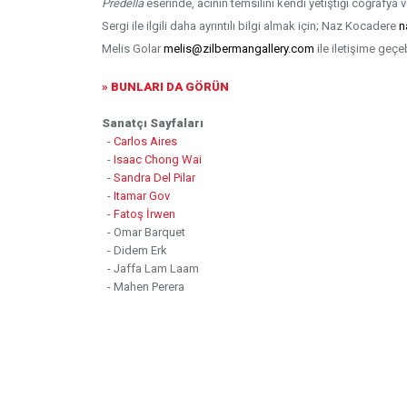
Predella
eserinde, acının temsilini kendi yetiştiği coğrafya
Sergi ile ilgili daha ayrıntılı bilgi almak için; Naz Kocadere
n
Melis Golar
melis@zilbermangallery.com
ile iletişime geçeb
» BUNLARI DA GÖRÜN
Sanatçı Sayfaları
-
Carlos Aires
-
Isaac Chong Wai
-
Sandra Del Pilar
-
Itamar Gov
-
Fatoş İrwen
- Omar Barquet
- Didem Erk
- Jaffa Lam Laam
- Mahen Perera