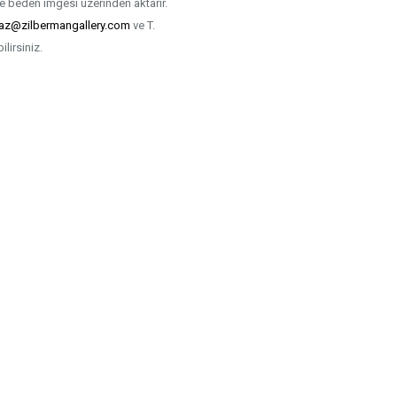
 ve beden imgesi üzerinden aktarır.
az@zilbermangallery.com
ve T.
ilirsiniz.