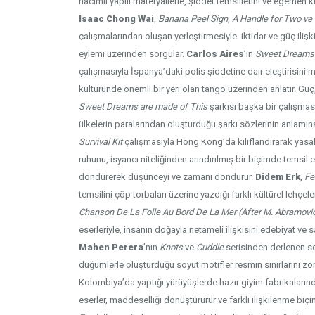
hacimli yapılı materyallerle, şiddet temsillerini ve egemen kü
Isaac Chong Wai
,
Banana Peel Sign, A Handle for Two ve Fa
çalışmalarından oluşan yerleştirmesiyle iktidar ve güç iliş
eylemi üzerinden sorgular.
Carlos Aires
’in
Sweet Dreams 
çalışmasıyla İspanya’daki polis şiddetine dair eleştirisini 
kültüründe önemli bir yeri olan tango üzerinden anlatır. Güç
Sweet Dreams are made of This
şarkısı başka bir çalışma
ülkelerin paralarından oluşturduğu şarkı sözlerinin anlamın
Survival Kit
çalışmasıyla Hong Kong’da kılıflandırarak yasak
ruhunu, isyancı niteliğinden arındırılmış bir biçimde temsil
döndürerek düşünceyi ve zamanı dondurur.
Didem Erk
,
Fe
temsilini çöp torbaları üzerine yazdığı farklı kültürel lehçele
Chanson De La Folle Au Bord De La Mer (After M. Abramovic
eserleriyle, insanın doğayla netameli ilişkisini edebiyat ve sa
Mahen Perera
’nın
Knots
ve
Cuddle
serisinden derlenen se
düğümlerle oluşturduğu soyut motifler resmin sınırlarını zor
Kolombiya’da yaptığı yürüyüşlerde hazır giyim fabrikalarından
eserler, maddeselliği dönüştürürür ve farklı ilişkilenme biçiml