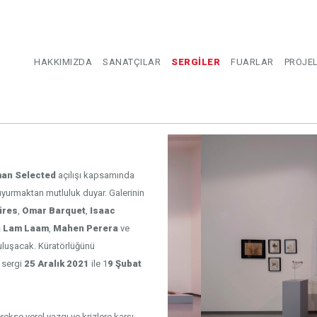
HAKKIMIZDA
SANATÇILAR
SERGİLER
FUARLAR
PROJE
man Selected
açılışı kapsamında
yurmaktan mutluluk duyar. Galerinin
ires
,
Omar Barquet
,
Isaac
a Lam Laam
,
Mahen Perera
ve
 buluşacak. Küratörlüğünü
 sergi
25 Aralık 2021
ile 1
9 Şubat
erekse yerel yazgı ve krizlere karşı