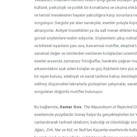
kültürel, psikolojik ve politik bir konaklama ve okuma imk
ve temsil meselesinin hayatın yakıcılığına karşı sorunlara n
sorguluyor. Sergide yer alan sanatçılar, eserleri yoluyla kiş
aktarıyorlar. Aidiyet hissettikleri ya da salt merak ettikleri k
görsel söylemlere teslim ediyorlar. Söylemlerin çıkış noktaları 
Installation V
ve kitlesel isyanların yanı sıra, kavramsal motifler, eleştirel
sanatsal değer ve isimlerden esinlenen kolajlardan üzerinden
eserler arasında zamansız fotoğraflar, harekete çağıran mu
arkasındakini açık eden kolajlar ve güç ilişkilerini ters yüz
bir isyan kutusu, edebiyat ve sanat tarihine bakışı derinleşti
edilmiş düşünceleri tekrarlarla yüzleştiren çalışmalar, san
sorgulatan düğümlü motifler bulunuyor.
Bu bağlamda
; Itamar Gov
,
The Mausoleum of Rejected Ci
eserlerinde yüzyıllardır Güney İtalya’da gerçekleştirilen bir 
canlandırarak tarihsel idealizmi, kalıcılığı ve ölümlülüğü so
Ağacı
,
Zırh, Nar ve Kül,
ve
Nuh’tan Kaçanlar
eserlerinde kull