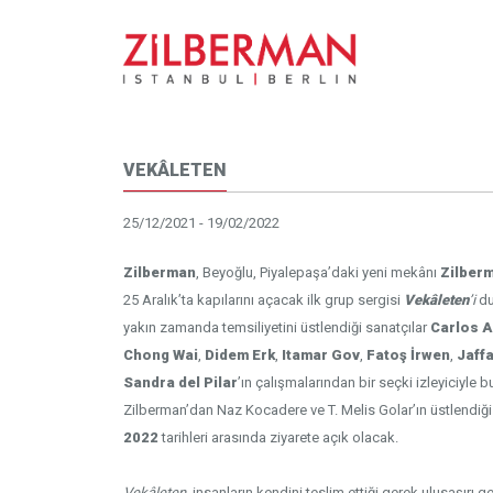
VEKÂLETEN
25/12/2021 - 19/02/2022
Zilberman
, Beyoğlu, Piyalepaşa’daki yeni mekânı
Zilber
25 Aralık’ta kapılarını açacak ilk grup sergisi
Vekâleten
’i
du
yakın zamanda temsiliyetini üstlendiği sanatçılar
Carlos A
Chong Wai
,
Didem Erk
,
Itamar Gov
,
Fatoş İrwen
,
Jaff
Sandra del Pilar
’ın çalışmalarından bir seçki izleyiciyle
Zilberman’dan Naz Kocadere ve T. Melis Golar’ın üstlendiği
2022
tarihleri arasında ziyarete açık olacak.
Vekâleten
,
insanların kendini teslim ettiği gerek ulusaşırı g