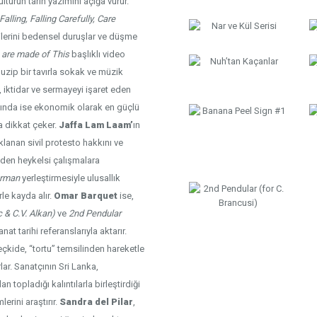
ltürün tarih yazımını açığa vurur.
lling, Falling Carefully, Care
kilerini bedensel duruşlar ve düşme
are made of This
başlıklı video
muzip bir tavırla sokak ve müzik
, iktidar ve sermayeyi işaret eden
sında ise ekonomik olarak en güçlü
a dikkat çeker.
Jaffa Lam Laam’
ın
lanan sivil protesto hakkını ve
 eden heykelsi çalışmalara
rman
yerleştirmesiyle ulusallık
rle kayda alır.
Omar Barquet
ise,
 & C.V. Alkan)
ve
2nd Pendular
nat tarihi referanslarıyla aktarır.
çkide, “tortu” temsilinden hareketle
lar. Sanatçının Sri Lanka,
 topladığı kalıntılarla birleştirdiği
erini araştırır.
Sandra del Pilar
,