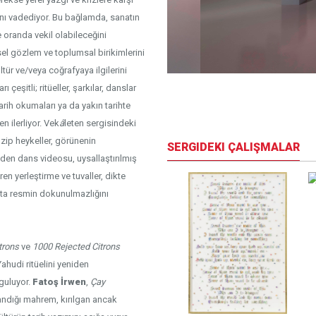
ânı vadediyor. Bu bağlamda, sanatın
e oranda vekil olabileceğini
isel gözlem ve toplumsal birikimlerini
ültür ve/veya coğrafyaya ilgilerini
çeşitli; ritüeller, şarkılar, danslar
iew
 tarih okumaları ya da yakın tarihte
 ilerliyor. Vek
â
leten sergisindeki
zip heykeller, görünenin
SERGIDEKI ÇALIŞMALAR
 eden dans videosu, uysallaştırılmış
ren yerleştirme ve tuvaller, dikte
atta resmin dokunulmazlığını
trons
ve
1000 Rejected Citrons
Yahudi ritüelini yeniden
rguluyor.
Fatoş İrwen
,
Çay
andığı mahrem, kırılgan ancak