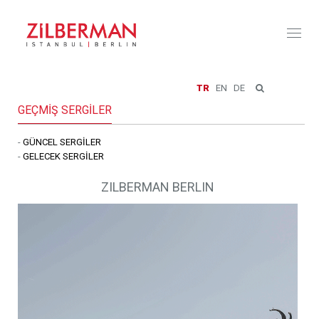
Toggl
naviga
TR
EN
DE
GEÇMİŞ SERGİLER
-
GÜNCEL SERGİLER
-
GELECEK SERGİLER
ZILBERMAN BERLIN