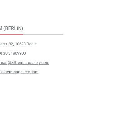
M (BERLİN)
str. 82, 10623 Berlin
0) 30 31809900
rman@zilbermangallery.com
zilbermangallery.com