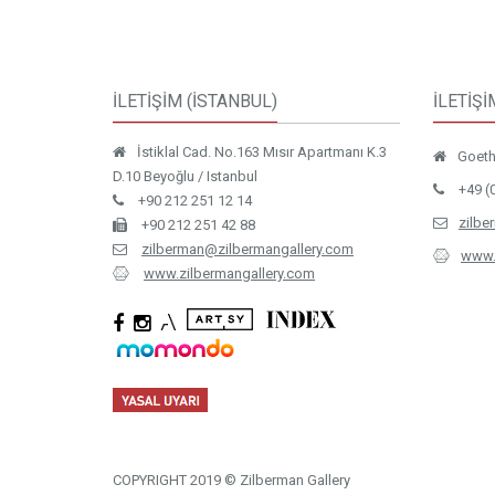
İLETİŞİM (İSTANBUL)
İLETİŞİ
İstiklal Cad. No.163 Mısır Apartmanı K.3
Goethe
D.10 Beyoğlu / Istanbul
+49 (
+90 212 251 12 14
zilbe
+90 212 251 42 88
zilberman@zilbermangallery.com
www.
www.zilbermangallery.com
COPYRIGHT 2019 © Zilberman Gallery