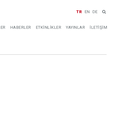
TR
EN
DE
LER
HABERLER
ETKİNLİKLER
YAYINLAR
İLETİŞİM