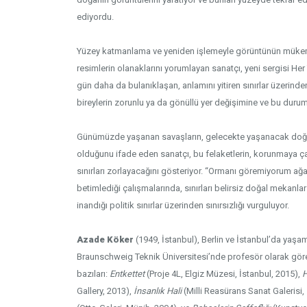
ediyordu.
Yüzey katmanlama ve yeniden işlemeyle görüntünün mükemm
resimlerin olanaklarını yorumlayan sanatçı, yeni sergisi Her
gün daha da bulanıklaşan, anlamını yitiren sınırlar üzerind
bireylerin zorunlu ya da gönüllü yer değişimine ve bu duru
Günümüzde yaşanan savaşların, gelecekte yaşanacak doğal
olduğunu ifade eden sanatçı, bu felaketlerin, korunmaya çal
sınırları zorlayacağını gösteriyor. “Ormanı göremiyorum ağ
betimlediği çalışmalarında, sınırları belirsiz doğal mekanl
inandığı politik sınırlar üzerinden sınırsızlığı vurguluyor.
Azade Köker
(1949, İstanbul), Berlin ve İstanbul’da yaşam
Braunschweig Teknik Üniversitesi’nde profesör olarak görev 
bazıları:
Entkettet
(Proje 4L, Elgiz Müzesi, İstanbul, 2015),
H
Gallery, 2013),
İnsanlık Hali
(Milli Reasürans Sanat Galerisi,