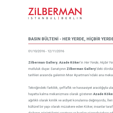
BASIN BÜLTENİ - HER YERDE, HİÇBİR YERD
01/10/2016 - 12/11/2016
Zilberman Gallery
,
Azade Köker
’in
Her Yerde, Hiçbir Ye
mutluluk duyar. Sanatçının
Zilberman Gallery
’deki dördü
tarihleri arasında galerinin Mısır Apartmanı’ndaki ana mek
Tekniğindeki farklılık, şeffaflık ve hassasiyet aracılığıyla u
hayatta kalma mekanizması olarak gösteren
Azade Köke
ağırlıklı olarak kimlik ve aidiyet konularına değiniyordu, İl
kültürel bir yapı olarak müzakere eden Köker, insanlar tar
doğanın görüntülerini yaratıyor ve bunları yüzeyde tekrar ede