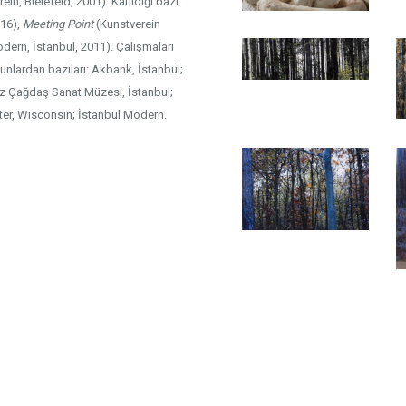
ein, Bielefeld, 2001). Katıldığı bazı
016),
Meeting Point
(Kunstverein
dern, İstanbul, 2011). Çalışmaları
nlardan bazıları: Akbank, İstanbul;
giz Çağdaş Sanat Müzesi, İstanbul;
ter, Wisconsin; İstanbul Modern.