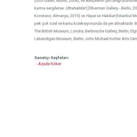
(Otto-Galeri, Münih, 2004), ve
Bahçelerin Şeffaflığı
(Kunstver
karma sergilerse:
Ultrahabitat
(Zilberman Gallery - Berlin, 2
Konstanz, Almanya, 2015) ve
Hayal ve Hakikat
(İstanbul Mo
pek çok özel ve kamu koleksiyonunda da yer almaktadır. Bu
The British Museum, Londra; Berlinische Gallery, Berlin; El
Lebendiges Museum, Berlin; John Michael Kohler Arts Cen
Sanatçı Sayfaları
-
Azade Köker