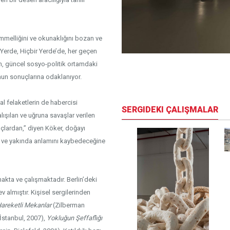
elliğini ve okunaklığını bozan ve
 Yerde, Hiçbir Yerde’de, her geçen
en, güncel sosyo-politik ortamdaki
Sergi gör
mun sonuçlarına odaklanıyor.
 felaketlerin de habercisi
SERGIDEKI ÇALIŞMALAR
ışılan ve uğruna savaşlar verilen
açlardan,” diyen Köker, doğayı
ar ve yakında anlamını kaybedeceğine
akta ve çalışmaktadır. Berlin’deki
almıştır. Kişisel sergilerinden
areketli Mekanlar
(Zilberman
 İstanbul, 2007),
Yokluğun Şeffaflığı