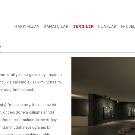
HAKKIMIZDA
SANATÇILAR
SERGİLER
FUARLAR
PROJE
E
rde
isimli yeni sergisini duyurmaktan
ncü kişisel sergisi, 1 Ekim-12 Kasım
anında görülebilecek.
laştığı ‘melezleme’yi kaçınılmaz bir
r
, önceki dönem çalışmalarında
eri dönem çalışmalarında ise doğayı,
afından müdahaleye uğramış bir
n bir desen aracılığıyla tahlil