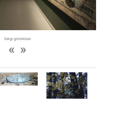
üntüsü