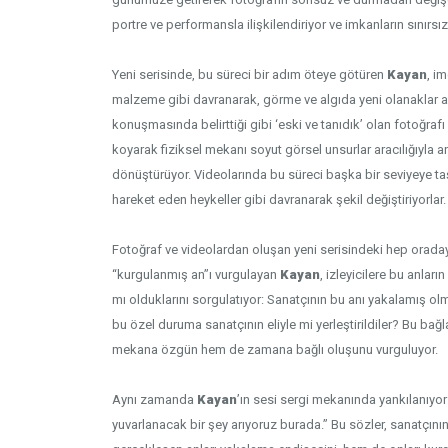
portre ve performansla ilişkilendiriyor ve imkanların sınırsız
Yeni serisinde, bu süreci bir adım öteye götüren
Kayan
, i
malzeme gibi davranarak, görme ve algıda yeni olanaklar ar
konuşmasında belirttiği gibi ‘eski ve tanıdık’ olan fotoğrafı 
Sergi görüntü
koyarak fiziksel mekanı soyut görsel unsurlar aracılığıyla 
dönüştürüyor. Videolarında bu süreci başka bir seviyeye taş
hareket eden heykeller gibi davranarak şekil değiştiriyorlar.
Fotoğraf ve videolardan oluşan yeni serisindeki hep orada
“kurgulanmış an”ı vurgulayan
Kayan
, izleyicilere bu anla
mı olduklarını sorgulatıyor: Sanatçının bu anı yakalamış o
bu özel duruma sanatçının eliyle mi yerleştirildiler? Bu ba
mekana özgün hem de zamana bağlı oluşunu vurguluyor.
Aynı zamanda
Kayan
’ın sesi sergi mekanında yankılanıyo
yuvarlanacak bir şey arıyoruz burada.” Bu sözler, sanatçını