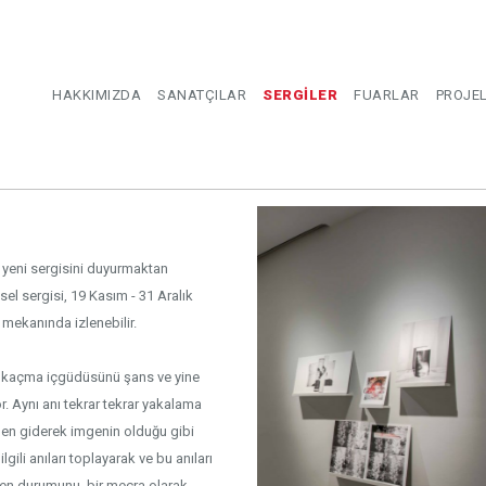
HAKKIMIZDA
SANATÇILAR
SERGİLER
FUARLAR
PROJE
i yeni sergisini duyurmaktan
sel sergisi, 19 Kasım - 31 Aralık
 mekanında izlenebilir.
en kaçma içgüdüsünü şans ve yine
or. Aynı anı tekrar tekrar yakalama
nden giderek imgenin olduğu gibi
ilgili anıları toplayarak ve bu anıları
en durumunu, bir mecra olarak