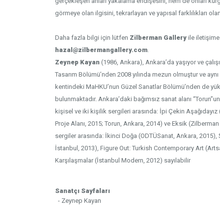
gerçekleşen anları yakalama endişesini, hem de onları kurg
görmeye olan ilgisini, tekrarlayan ve yapısal farklılıkları ol
Daha fazla bilgi için lütfen
Zilberman Gallery
ile iletişim
hazal@zilbermangallery.com
.
Zeynep Kayan
(1986, Ankara), Ankara’da yaşıyor ve çalışıyo
Tasarım Bölümü’nden 2008 yılında mezun olmuştur ve aynı
kentindeki MaHKU’nun Güzel Sanatlar Bölümü’nden de yük
bulunmaktadır. Ankara’daki bağımsız sanat alanı “Torun”un
kişisel ve iki kişilik sergileri arasında: İpi Çekin Aşağıdayız
Proje Alanı, 2015; Torun, Ankara, 2014) ve Eksik (Zilberman G
sergiler arasında: İkinci Doğa (ODTÜSanat, Ankara, 2015),
İstanbul, 2013), Figure Out: Turkish Contemporary Art (Art
Karşılaşmalar (İstanbul Modern, 2012) sayılabilir
Sanatçı Sayfaları
- Zeynep Kayan