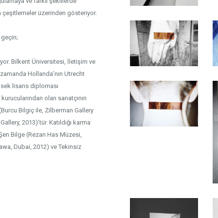
ulamaya ve farklı şekillerde
an çeşitlemeler üzerinden gösteriyor.
e geçin;
r. Bilkent Üniversitesi, İletişim ve
 zamanda Hollanda’nın Utrecht
sek lisans diploması
 kurucularından olan sanatçının
 (Burcu Bilgiç ile, Zilberman Gallery
allery, 2013)’tür. Katıldığı karma
 Şen Bilge (Rezan Has Müzesi,
sawa, Dubai, 2012) ve Tekinsiz