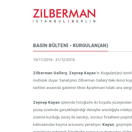
BASIN BÜLTENİ - KURGULAN(AN)
19/11/2016 - 31/12/2016
Zilberman Gallery
,
Zeynep Kayan
’ın
Kurgulan(an)
isiml
mutluluk duyar. Sanatçının Zilberman Gallery’deki ikinci kişi
tarihleri arasında galerinin Mısır Apartımanı’ndaki ana sergi
Zeynep Kayan
işlerinde fotoğrafın iki boyutlu yüzeyind
yüzey üzerinde gerçekleştirdiği deneyler aracılığıyla irdeliy
üzerine kurduğu süreç ile sanatçı, sonsuz fırsatların peşi
kalmasından kaçma arzusunu yansıtıyor.
Kayan
, geçmişle 
günümüze getirerek fotoğrafın sonsuz ve durmadan değiş