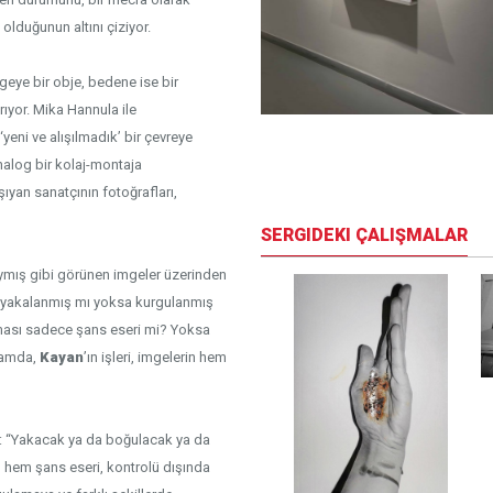
 olduğunun altını çiziyor.
mgeye bir obje, bedene ise bir
ıyor. Mika Hannula ile
‘yeni ve alışılmadık’ bir çevreye
sü
analog bir kolaj-montaja
ıyan sanatçının fotoğrafları,
SERGIDEKI ÇALIŞMALAR
ymış gibi görünen imgeler üzerinden
rın yakalanmış mı yoksa kurgulanmış
lması sadece şans eseri mi? Yoksa
ğlamda,
Kayan
’ın işleri, imgelerin hem
r: “Yakacak ya da boğulacak ya da
n hem şans eseri, kontrolü dışında