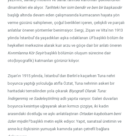
dinamikleri ele alıyor.
Tarihteki her isim bendir ve ben bir başkasıdır
başlığı altında devam eden çalışmasında kurmacanın hayata yön
verme gücünü sahiplenen, çoğul benlikleri içeren, çelişkili ve parçalı
anlatılar öneren yöntemler benimsiyor. Sergi, Zişan ve Vita’nın 1913
yılında İstanbul’da yaşadıkları aşka odaklanan
Uf
başlıklı bölüm ile
heykelleri merkezine alarak kuir arzu ve göçe dair bir anlatı öneren
Kıvrımlarına Kör Seyir
başlıklı bölümün oluşum sürecine dair
oto(biyografik) katmanları görünür kılıyor.
Zişan’ın 1915 yılında, İstanbul’dan Berlin’e kaçarken Tuna nehri
boyunca yaptığı yolculuğa atıfla Öztat, Tuna nehrinin askeri bir
haritadaki temsilinden yola çıkarak
Biyografi Olarak Tuna:
İndirgenmiş ve Sadeleştirilmiş
adlı yapıta varıyor. Galeri duvarları
boyunca kesintiye uğrayarak akan kırmızı çizgiye, iki kadın
arasındaki dostluğu ve aşkı anlatılaştıran
Ortadan kaybolsam beni
özler miydin?
başlıklı metin eşlik ediyor. Yapıt, sanatsal üretimin ve
anne-kız ilişkisinin yumuşak karnında yatan çetrefil bağlara