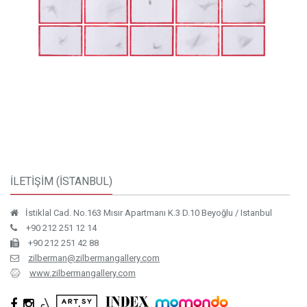
İLETİŞİM (İSTANBUL)
İstiklal Cad. No.163 Mısır Apartmanı K.3 D.10 Beyoğlu / Istanbul
+90 212 251 12 14
+90 212 251 42 88
zilberman@zilbermangallery.com
www.zilbermangallery.com