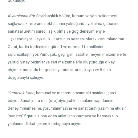
dokunuyor.
Kıvrımlarına Kör Seyir
başlıklı bölüm, konum ve yön belirlemeyi
sağlayacak referans noktalarının yokluğunda yol alma çabasını
sanatsal üretim süreci, aşık olma ve göç deneyimleriyle
ilişkilendiriyor. Heykeli, kuir arzunun nesnesi olarak konumlandıran
Öztat, kadın bedeninin figüratif ve normatif temsillerini
sorunsallaştırıyor. Yumuşak, geçirgen, sabitlenmeyen malzemelerle
yaptığı yatay biçimler ve sert malzemelerle oluşturduğu dikey
biçimler arasında bir gerilim yaratarak arzu, kayıp ve özlem
duygularıyla çalışıyor.
Yumuşak Karın
, kamusal ve mahrem arasındaki sınırlara işaret
ediyor. Sanatçılara dair (oto)biyografik anlatıların yapıtlarının
deneyimlenmesine, yorumlanmasına ve sanat tarihi yazımına etkisini,
“sanatçı” figürünü inşa eden anlatıların kurmaca ve basmakalıp
yanlarına dikkat çekerek tartışmaya açıyor.