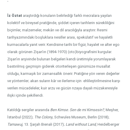
-
İz Öztat
araştırdığı konuların belirlediği farklı mecralara yayılan
kolektif ve bireysel pratiğinde, şiddet içeren tarihlerin sürekliliğini
biçimler, malzemeler, mekân ve dil aracılığıyla araştırır. Resmi
tarihyazımındaki boşluklara nesiller arası, spekülatif ve hayaletli
kurmacalarla yanıt verir. Kendisine tarihi bir figür, hayalet ve alter ego
olarak görünen Zişan'ın (1894-1970) (oto)biyografisini kurgular.
Zişan’ın arşivinde bulunan belgeleri kendi üretimiyle yorumlayarak
bastırılmış geçmişin giderek otoriterleşen günümüze musallat
olduğu, karmaşık bir zamansallık önerir. Pratiğine yön veren değerler
ve yöntemler; akan suların kâr ve ilerleme için ehlileştirilmesine karşı
verilen mücadeleler, kuir arzu ve gücün rızaya dayalı müzakeresiyle
ilişki içinde şekillendi.
Katıldığı sergiler arasında
Ben Kimse. Sen de mi Kimsesin?
, Meşher,
İstanbul (2022);
The Colony
, Schwules Museum, Berlin (2018);
Tamawuj
, 13. Şarjah Bienali (2017);
Land without Land
, Heidelberger