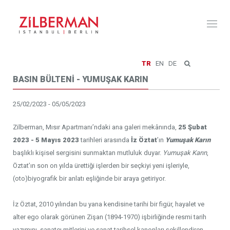
Toggl
naviga
TR
EN
DE
BASIN BÜLTENİ - YUMUŞAK KARIN
25/02/2023 - 05/05/2023
Zilberman, Mısır Apartmanı’ndaki ana galeri mekânında,
25 Şubat
2023 - 5 Mayıs 2023
tarihleri arasında
İz Öztat
’ın
Yumuşak Karın
başlıklı kişisel sergisini sunmaktan mutluluk duyar.
Yumuşak Karın
,
Öztat’ın son on yılda ürettiği işlerden bir seçkiyi yeni işleriyle,
(oto)biyografik bir anlatı eşliğinde bir araya getiriyor.
İz Öztat, 2010 yılından bu yana kendisine tarihi bir figür, hayalet ve
alter ego olarak görünen Zişan (1894-1970) işbirliğinde resmi tarih
yazımını, sanatçı mitlerini ve sanat tarihsel kanonları şekillendiren