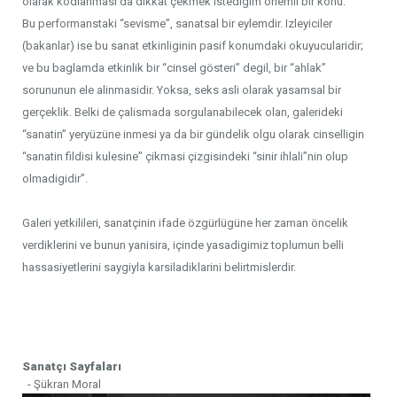
olarak kodlanmasi da dikkat çekmek istedigim önemli bir konu.
Bu performanstaki “sevisme”, sanatsal bir eylemdir. Izleyiciler
(bakanlar) ise bu sanat etkinliginin pasif konumdaki okuyucularidir;
ve bu baglamda etkinlik bir “cinsel gösteri” degil, bir “ahlak”
sorununun ele alinmasidir. Yoksa, seks asli olarak yasamsal bir
gerçeklik. Belki de çalismada sorgulanabilecek olan, galerideki
“sanatin” yeryüzüne inmesi ya da bir gündelik olgu olarak cinselligin
“sanatin fildisi kulesine” çikmasi çizgisindeki “sinir ihlali”nin olup
olmadigidir”.
Galeri yetkilileri, sanatçinin ifade özgürlügüne her zaman öncelik
verdiklerini ve bunun yanisira, içinde yasadigimiz toplumun belli
hassasiyetlerini saygiyla karsiladiklarini belirtmislerdir.
Sanatçı Sayfaları
- Şükran Moral