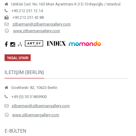
İstiklal Cad. No.163 Mısır Apartmanı K.3 D.10 Beyoğlu / Istanbul
+90 212 251 12 14
+90 212 251 42 88
zilberman@zilbermangallery.com
www.zilbermangallery.com
İLETİŞİM (BERLİN)
Goethestr. 82, 10623 Berlin
+49 (0) 30 31809900
zilberman@zilbermangallery.com
www.zilbermangallery.com
E-BÜLTEN