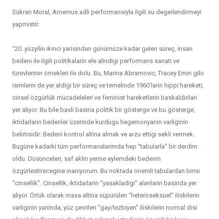
Sükran Moral, Amemus adli performansiyla ilgili su degerlendirmeyi
yapmistir:
“20. yüzyilin ikinci yarisindan günümüze kadar gelen süreç, insan
bedeni ile ilgili politikalarin ele alindigi performans sanati ve
türevlerinin örnekleri ile dolu. Bu, Marina Abramovic, Tracey Emin gibi
isimlerin de yer aldigi bir süreç ve temelinde 1960’larin hippi hareketi,
cinsel özgürlük mücadeleleri ve feminist hareketlerin baskaldirilari
yer aliyor. Bu bile basli basina politik bir gösterge ve bu gösterge,
iktidarlarin bedenler üzerinde kurdugu hegemonyanin varliginin
belirtisidir: Bedeni kontrol altina almak ve arzu ettigi sekli vermek.
Bugüne kadarki tüm performanslarimda hep “tabularla” bir derdim
oldu. Düsünceleri, saf aklin yerine eylemdeki bedenin
özgürlestirecegine inaniyorum. Bu noktada önemli tabulardan birisi
“cinsellik”. Cinsellik, iktidarlarin “yasakladigi” alanlarin basinda yer
aliyor. Örtük olarak masa altina süpürülen “heteroseksüel” iliskilerin
varliginin yaninda, yüz çevrilen “gay/lezbiyen” iliskilerin normal disi