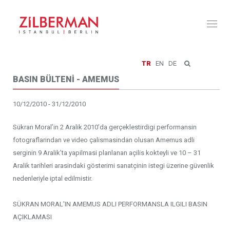
Toggl
naviga
TR
EN
DE
BASIN BÜLTENİ - AMEMUS
10/12/2010 - 31/12/2010
Sükran Moral’in 2 Aralik 2010’da gerçeklestirdigi performansin
fotograflarindan ve video çalismasindan olusan Amemus adli
serginin 9 Aralik’ta yapilmasi planlanan açilis kokteyli ve 10 – 31
Aralik tarihleri arasindaki gösterimi sanatçinin istegi üzerine güvenlik
nedenleriyle iptal edilmistir.
SÜKRAN MORAL'IN AMEMUS ADLI PERFORMANSLA ILGILI BASIN
AÇIKLAMASI