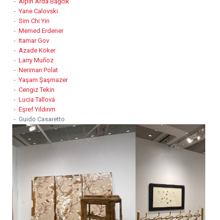
-
Alpin Arda Bağcık
-
Yane Calovski
-
Sim Chi Yin
-
Memed Erdener
-
Itamar Gov
-
Azade Köker
-
Larry Muñoz
-
Neriman Polat
-
Yaşam Şaşmazer
-
Cengiz Tekin
-
Lucia Tallová
-
Eşref Yıldırım
- Guido Casaretto