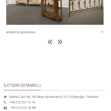
Yerleştirme görüntüsü
İLETİŞİM (İSTANBUL)
İstiklal Cad. No.163 Mısır Apartmanı K.3 D.10 Beyoğlu / Istanbul
+90 212 251 12 14
+90 212 251 42 88