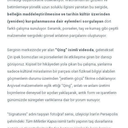
betimlemeye yönelik uzun soluklu ilgisini yansıtan bu sergide,
belleğin maddeleştirilmesine ve tarihin kültür üzerinden
(yeniden) kurgulanmasına dair eylemleri sorgulayan
dört
farklı çalışma sunuluyor. Seramik, porselen, taş ve kumaş gibi çeşitli
malzemeler sergideki görsel anlatının parçalarını oluşturuyor.
Serginin merkezinde yer alan
“Qing” isimli videoda
, geleneksel
Çin ipek bornozları ve porselenleri ile etkileşime giren bir dansçı
görüyoruz. Kişisel bir hikâyeden yola çıkan bu çalışma, yanlarına
sadece kültürel miraslarının bir parçası olan fiziksel bilgiyi alabilen
göçmenlerin durumu üzerinden “jestlerin göçü” fikrine odaklanıyor.
Arşivsel malzemelerin eşlik ettiği “Qing”, anlatı ve anlam üretimi
biçimlerine deneysel bir açıdan yaklaşarak, antik form ve işaretlerin
günümüzde süregelen varlıklarına dair bir yorum sunuyor.
“Signatures” adını taşıyan fotoğraf serisi, izleyiciyi İran’ın Persepolis
şehrindeki
Tüm Milletler Kapısı
isimli tarihi yapının taş duvarlarına