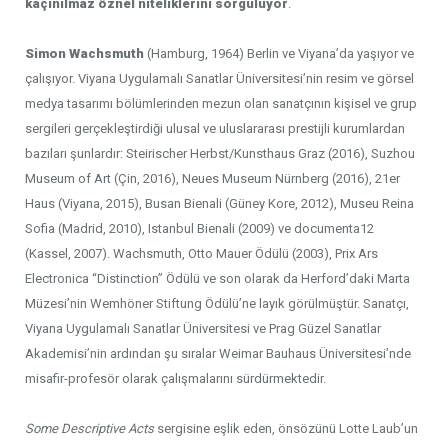
kaçınılmaz öznel niteliklerini sorguluyor
.
Simon Wachsmuth
(Hamburg, 1964) Berlin ve Viyana’da yaşıyor ve
çalışıyor. Viyana Uygulamalı Sanatlar Üniversitesi’nin resim ve görsel
medya tasarımı bölümlerinden mezun olan sanatçının kişisel ve grup
sergileri gerçekleştirdiği ulusal ve uluslararası prestijli kurumlardan
bazıları şunlardır: Steirischer Herbst/Kunsthaus Graz (2016), Suzhou
Museum of Art (Çin, 2016), Neues Museum Nürnberg (2016), 21er
Haus (Viyana, 2015), Busan Bienali (Güney Kore, 2012), Museu Reina
Sofia (Madrid, 2010), Istanbul Bienali (2009) ve documenta12
(Kassel, 2007). Wachsmuth, Otto Mauer Ödülü (2003), Prix Ars
Electronica “Distinction” Ödülü ve son olarak da Herford’daki Marta
Müzesi’nin Wemhöner Stiftung Ödülü’ne layık görülmüştür. Sanatçı,
Viyana Uygulamalı Sanatlar Üniversitesi ve Prag Güzel Sanatlar
Akademisi’nin ardından şu sıralar Weimar Bauhaus Üniversitesi’nde
misafir-profesör olarak çalışmalarını sürdürmektedir.
Some Descriptive Acts
sergisine eşlik eden, önsözünü Lotte Laub’un