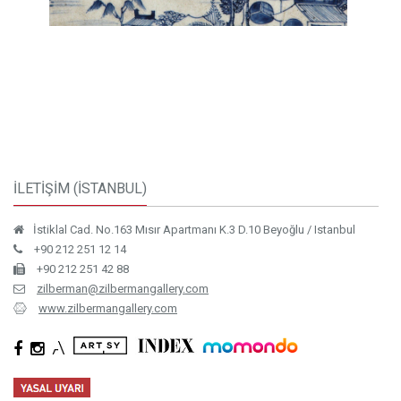
İLETİŞİM (İSTANBUL)
İstiklal Cad. No.163 Mısır Apartmanı K.3 D.10 Beyoğlu / Istanbul
+90 212 251 12 14
+90 212 251 42 88
zilberman@zilbermangallery.com
www.zilbermangallery.com