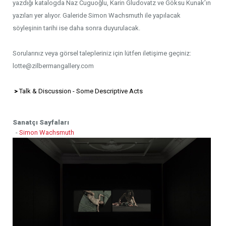
yazdığı katalogda Naz Cuguoğlu, Karin Gludovatz ve Göksu Kunak’ın
yazıları yer alıyor. Galeride Simon Wachsmuth ile yapılacak
söyleşinin tarihi ise daha sonra duyurulacak.
Sorularınız veya görsel talepleriniz için lütfen iletişime geçiniz:
lotte@zilbermangallery.com
>
Talk & Discussion - Some Descriptive Acts
Sanatçı Sayfaları
-
Simon Wachsmuth