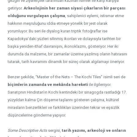
gezgin ve ziyaretçiler tarafından kazınan isimler ile karşı karşıya
getiriyor.
Arkeolojinin her zaman siyasi çıkarların bir parçası
olduğunu vurgulayan çalışma
, sahiplenici eylemi, istismar etme
hakkının meşruluğunu iddia etmeye yönelik bir jest olarak
yorumluyor. Bu seri ile diyalog kuran triptik fotoğraflar ise
Kapadokya’daki yüzleri silinmiş ikonları ve dolayısıyla tarihten bir
başka yeniden-ithaf davranışını, ikonoklazmı, gösteriyor. Her iki
durumda da malzeme, bir zamanlar üzerine yazılmış olanın hatırasını
tutarak, tarih kavramını dinamik bir süreç olarak algılamayı öneriyor.
Benzer şekilde, “Master of the Nets – The Kochi Tiles” isimli seri de
biçimlerin zamanda ve mekânda hareketi
ile ilgileniyor.
Sanatçının Hindistan’ın Kochi kentindeki bir sinagogda rastladığı 17.
yüzyıldan kalma Çin döşeme taşlarını gösteren çalışma, kültürel
mirasların benzerlikleri ve farklılıkları üzerinden tekrar ve eşsizlik
düşüncelerine gönderme yapıyor.
Some Descriptive Acts
sergisi,
tarih yazımı, arkeoloji ve onların