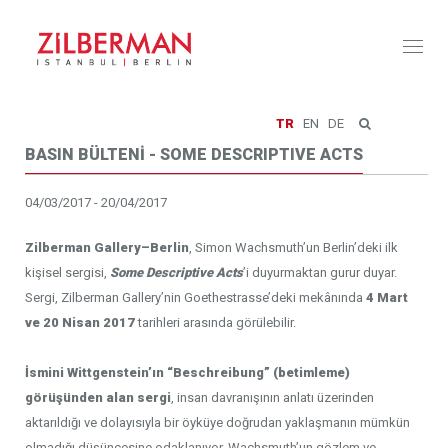
Toggl
naviga
TR
EN
DE
BASIN BÜLTENİ - SOME DESCRIPTIVE ACTS
04/03/2017 - 20/04/2017
Zilberman Gallery–Berlin
, Simon Wachsmuth’un Berlin’deki ilk
kişisel sergisi,
Some Descriptive Acts
’i duyurmaktan gurur duyar.
Sergi, Zilberman Gallery’nin Goethestrasse’deki mekânında
4 Mart
ve 20 Nisan 2017
tarihleri arasında görülebilir.
İsmini Wittgenstein’ın “Beschreibung” (betimleme)
görüşünden alan sergi
, insan davranışının anlatı üzerinden
aktarıldığı ve dolayısıyla bir öyküye doğrudan yaklaşmanın mümkün
olmadığı düşüncesine odaklanıyor. Wachsmuth’un gözlem ve