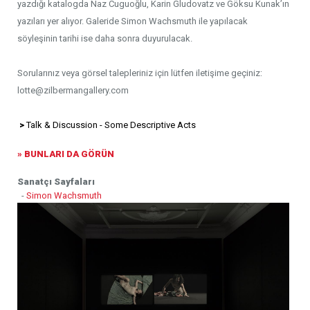
yazdığı katalogda Naz Cuguoğlu, Karin Gludovatz ve Göksu Kunak’ın
yazıları yer alıyor. Galeride Simon Wachsmuth ile yapılacak
söyleşinin tarihi ise daha sonra duyurulacak.
Sorularınız veya görsel talepleriniz için lütfen iletişime geçiniz:
lotte@zilbermangallery.com
>
Talk & Discussion - Some Descriptive Acts
» BUNLARI DA GÖRÜN
Sanatçı Sayfaları
-
Simon Wachsmuth