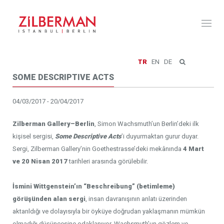
Toggl
naviga
TR
EN
DE
SOME DESCRIPTIVE ACTS
04/03/2017 - 20/04/2017
Zilberman Gallery–Berlin
, Simon Wachsmuth’un Berlin’deki ilk
kişisel sergisi,
Some Descriptive Acts
’i duyurmaktan gurur duyar.
Sergi, Zilberman Gallery’nin Goethestrasse’deki mekânında
4 Mart
ve 20 Nisan 2017
tarihleri arasında görülebilir.
İsmini Wittgenstein’ın “Beschreibung” (betimleme)
görüşünden alan sergi
, insan davranışının anlatı üzerinden
aktarıldığı ve dolayısıyla bir öyküye doğrudan yaklaşmanın mümkün
olmadığı düşüncesine odaklanıyor. Wachsmuth’un gözlem ve