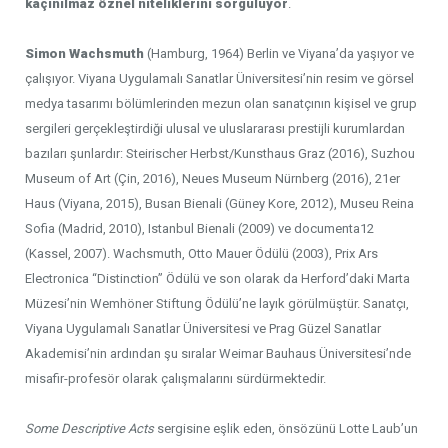
kaçınılmaz öznel niteliklerini sorguluyor
.
Simon Wachsmuth
(Hamburg, 1964) Berlin ve Viyana’da yaşıyor ve
çalışıyor. Viyana Uygulamalı Sanatlar Üniversitesi’nin resim ve görsel
medya tasarımı bölümlerinden mezun olan sanatçının kişisel ve grup
sergileri gerçekleştirdiği ulusal ve uluslararası prestijli kurumlardan
bazıları şunlardır: Steirischer Herbst/Kunsthaus Graz (2016), Suzhou
Museum of Art (Çin, 2016), Neues Museum Nürnberg (2016), 21er
Haus (Viyana, 2015), Busan Bienali (Güney Kore, 2012), Museu Reina
Sofia (Madrid, 2010), Istanbul Bienali (2009) ve documenta12
(Kassel, 2007). Wachsmuth, Otto Mauer Ödülü (2003), Prix Ars
Electronica “Distinction” Ödülü ve son olarak da Herford’daki Marta
Müzesi’nin Wemhöner Stiftung Ödülü’ne layık görülmüştür. Sanatçı,
Viyana Uygulamalı Sanatlar Üniversitesi ve Prag Güzel Sanatlar
Akademisi’nin ardından şu sıralar Weimar Bauhaus Üniversitesi’nde
misafir-profesör olarak çalışmalarını sürdürmektedir.
Some Descriptive Acts
sergisine eşlik eden, önsözünü Lotte Laub’un