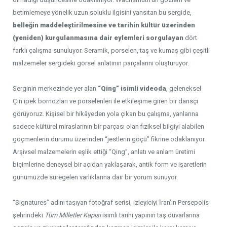
betimlemeye yönelik uzun soluklu ilgisini yansıtan bu sergide,
belleğin maddeleştirilmesine ve tarihin kültür üzerinden
(yeniden) kurgulanmasına dair eylemleri sorgulayan
dört
farklı çalışma sunuluyor. Seramik, porselen, taş ve kumaş gibi çeşitli
malzemeler sergideki görsel anlatının parçalarını oluşturuyor.
Serginin merkezinde yer alan
“Qing” isimli videoda
, geleneksel
Çin ipek bornozları ve porselenleri ile etkileşime giren bir dansçı
görüyoruz. Kişisel bir hikâyeden yola çıkan bu çalışma, yanlarına
sadece kültürel miraslarının bir parçası olan fiziksel bilgiyi alabilen
göçmenlerin durumu üzerinden “jestlerin göçü” fikrine odaklanıyor.
Arşivsel malzemelerin eşlik ettiği “Qing”, anlatı ve anlam üretimi
biçimlerine deneysel bir açıdan yaklaşarak, antik form ve işaretlerin
günümüzde süregelen varlıklarına dair bir yorum sunuyor.
“Signatures” adını taşıyan fotoğraf serisi, izleyiciyi İran’ın Persepolis
şehrindeki
Tüm Milletler Kapısı
isimli tarihi yapının taş duvarlarına