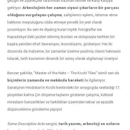
gezgin ve ziyaretçiler tarafından kazınan isimler ile karşı karşıya
getiriyor.
Arkeolojinin her zaman siyasi çıkarların bir parçası
olduğunu vurgulayan çalışma
, sahiplenici eylemi, istismar etme
hakkının meşruluğunu iddia etmeye yönelik bir jest olarak
yorumluyor. Bu seri ile diyalog kuran triptik fotoğraflar ise
Kapadokya’daki yüzleri silinmiş ikonları ve dolayısıyla tarihten bir
başka yeniden-ithaf davranışını, ikonoklazmı, gösteriyor. Her iki
durumda da malzeme, bir zamanlar üzerine yazılmış olanın hatırasını
tutarak, tarih kavramını dinamik bir süreç olarak algılamayı öneriyor.
Benzer şekilde, “Master of the Nets – The Kochi Tiles” isimli seri de
biçimlerin zamanda ve mekânda hareketi
ile ilgileniyor.
Sanatçının Hindistan’ın Kochi kentindeki bir sinagogda rastladığı 17.
yüzyıldan kalma Çin döşeme taşlarını gösteren çalışma, kültürel
mirasların benzerlikleri ve farklılıkları üzerinden tekrar ve eşsizlik
düşüncelerine gönderme yapıyor.
Some Descriptive Acts
sergisi,
tarih yazımı, arkeoloji ve onların