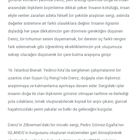
arasındaki ilişkilerin biçimlerine dikkat çeker. İnsanın kötülüğü, insan
eliyle verilen zararları adeta felsefi bir şekilde araştıran sergi, aslında
değerler sistemine ait farklı olasılıklara değinir. İnsanın ilgisinin
dışladığı her şeye dikkatimizin geri dönmesi gerektiğini düşünen
Deniz, bir tohumun sesini duyamamak, bir derenin üç farklı rengini
fark edememek gibi öğrenilmiş eksikliklerimizin yok oluşumuza
sebep olacağını düşünerek bir çare bulma arayışına girişir.
16. İstanbul Bienali: Yedinci Kıta’da sergilenen çalışmalarının bir
uzantısı olan Suyun Üç Rengi’nde Deniz, doğayla olan ilişkimizi
araştırmaya ve katmanlarına ayırmaya devam eder. Sergideki işler
insanın doğa ile olan ilişkisinin görünür olmayan tarihine ve ilerlediği
yola odaklanır, örnek oluşturabilecek kişisel bir arşiv çıkarır, güncel
hayatımızdaki yerini yakalar ve belki de geleceğini kurgular.
Deniz’in Zilberman’daki bir önceki sergi, Pedro Gómez-Egaña’nın
ISLANDS’ın kurgusunu oluşturan malzemeleri geri dönüştürerek