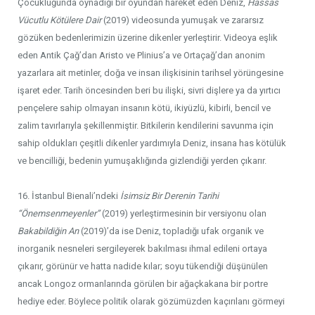
Çocukluğunda oynadığı bir oyundan hareket eden Deniz,
Hassas
Vücutlu Kötülere Dair
(2019) videosunda yumuşak ve zararsız
gözüken bedenlerimizin üzerine dikenler yerleştirir. Videoya eşlik
eden Antik Çağ’dan Aristo ve Plinius’a ve Ortaçağ’dan anonim
yazarlara ait metinler, doğa ve insan ilişkisinin tarihsel yörüngesine
işaret eder. Tarih öncesinden beri bu ilişki, sivri dişlere ya da yırtıcı
pençelere sahip olmayan insanın kötü, ikiyüzlü, kibirli, bencil ve
zalim tavırlarıyla şekillenmiştir. Bitkilerin kendilerini savunma için
sahip oldukları çeşitli dikenler yardımıyla Deniz, insana has kötülük
ve bencilliği, bedenin yumuşaklığında gizlendiği yerden çıkarır.
16. İstanbul Bienali’ndeki
İsimsiz Bir Derenin Tarihi
“Önemsenmeyenler”
(2019) yerleştirmesinin bir versiyonu olan
Bakabildiğin An
(2019)’da ise Deniz, topladığı ufak organik ve
inorganik nesneleri sergileyerek bakılması ihmal edileni ortaya
çıkarır, görünür ve hatta nadide kılar; soyu tükendiği düşünülen
ancak Longoz ormanlarında görülen bir ağaçkakana bir portre
hediye eder. Böylece politik olarak gözümüzden kaçırılanı görmeyi