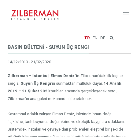
Toggl
naviga
TR
EN
DE
BASIN BÜLTENİ - SUYUN ÜÇ RENGI
14/12/2019 - 21/02/2020
Zilberman – İstanbul
,
Elmas Deniz’in
Zilberman’daki ilk kişisel
sergisi
Suyun Üç Rengi
’ni sunmaktan mutluluk duyar.
14 Aralık
2019 – 21 Şubat 2020
tarihleri arasında gerçekleşecek sergi,
Zilberman’ın ana galeri mekanında izlenebilecek.
Kavramsal odaklı çalışan Elmas Deniz, işlerinde insan-doğa
ilişkisine, tarih boyunca doğa fikrine ve ekolojik kaygılara odaklanır.
Sistemdeki hataları ve çevreye dair problemleri eleştirel bir şekilde
görünür kılmanın yanında Deniz, yeni ürettiği işlerinde doğa ile insan