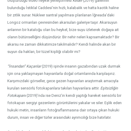
oluşturduğu video heykel yerleştirmesi
Keder
(2019) galerinin
bulunduğu İstiklal Caddesi’nin hızlı, kalabalık ve hatta kaotik haline
bir zıtlık sunar. Nükleer santral yapılması planlanan İğneada’daki
Longoz ormanları çevresinden akarsuları galeriye taşır. Akarsuyun
anlarının bir kataloğu olan bu heykel, bize suyu izleterek doğaya ait
olanın bütünselliğini düşündürür. Bir nehir neleri kapsamaktadır? Bir
akarsu ne zaman dikkatimize takılmalıdır? Kendi halinde akan bir
suyun da hakları, bir tüzel kişiliği olabilir mi?
‘‘İnsandan’’ Kaçanlar
(2019) işinde insanın gazabından uzak durmak
için ona yaklaşmayan hayvanlarla doğal ortamlarında karşılaşırız.
Karşımızdaki görseller, gece gezen hayvanları araştırmak amacıyla
kurulan sensörlü fotokapanlara takılan hayvanlara aittir.
Eşitsizliğin
Fotokapanı
(2019)’nda ise Deniz’in kendi yaptığı hareket sensörlü bir
fotokapan sergiyi gezenlerin görüntülerini yakalar ve siler. Eşlik eden
hukuki metin, insanların fotoğraflanmasına dair ortaya çıkan hukuki
durum, insan ve diğer türler arasındaki ayrımcılığı bize hatırlatır.