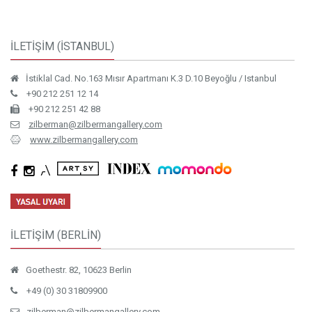
İLETİŞİM (İSTANBUL)
İstiklal Cad. No.163 Mısır Apartmanı K.3 D.10 Beyoğlu / Istanbul
+90 212 251 12 14
+90 212 251 42 88
zilberman@zilbermangallery.com
www.zilbermangallery.com
İLETİŞİM (BERLİN)
Goethestr. 82, 10623 Berlin
+49 (0) 30 31809900
zilberman@zilbermangallery.com