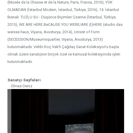
(Musée de la Chasse et de la Nature, Paris, Fransa, 2016), YOK
OLMADAN (İstanbul Modern, İstanbul, Türkiye, 2016), 14. İstanbul
Bienali: TUZLU SU - Düşünce Biçimleri Üzerine (İstanbul, Türkiye,
2015), WE ARE HERE BeCAUSE YOU WERE/ARE (t)HERE (studio das
weisse haus, Viyana, Avusturya, 2014), Unrest of Form
(SECESSION/Museumsquartier, Viyana, Avusturya, 2013)
bulunmaktadır. Vehbi Koç Vakfı Çağdaş Sanat Koleksiyon’u başta
olmak üzere sanatçının birçok özel ve kamusal koleksiyonda işleri
bulunmaktadır.
Sanatçı Sayfaları
- Elmas Deniz