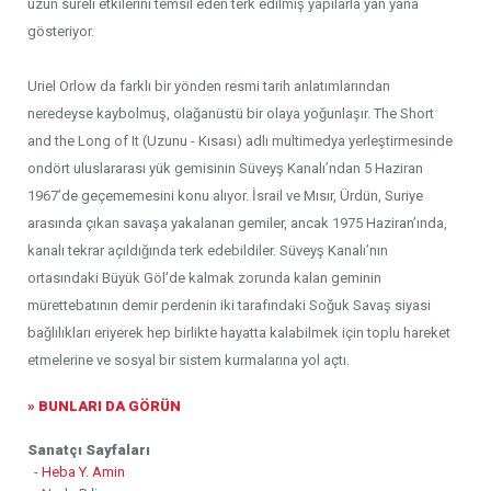
uzun süreli etkilerini temsil eden terk edilmiş yapılarla yan yana
gösteriyor.
Uriel Orlow da farklı bir yönden resmi tarih anlatımlarından
neredeyse kaybolmuş, olağanüstü bir olaya yoğunlaşır. The Short
and the Long of It (Uzunu - Kısası) adlı multimedya yerleştirmesinde
ondört uluslararası yük gemisinin Süveyş Kanalı’ndan 5 Haziran
1967’de geçememesini konu alıyor. İsrail ve Mısır, Ürdün, Suriye
arasında çıkan savaşa yakalanan gemiler, ancak 1975 Haziran’ında,
kanalı tekrar açıldığında terk edebildiler. Süveyş Kanalı’nın
ortasındaki Büyük Göl’de kalmak zorunda kalan geminin
mürettebatının demir perdenin iki tarafındaki Soğuk Savaş siyasi
bağlılıkları eriyerek hep birlikte hayatta kalabilmek için toplu hareket
etmelerine ve sosyal bir sistem kurmalarına yol açtı.
» BUNLARI DA GÖRÜN
Sanatçı Sayfaları
-
Heba Y. Amin