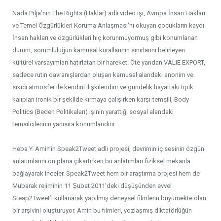
Nada Prlja’nın The Rights (Haklar) adlı video işi, Avrupa İnsan Hakları
ve Temel Özgürlükleri Koruma Anlaşması’nı okuyan çocukların kaydı.
İnsan hakları ve özgürlükleri hiç korunmuyormuş gibi konumlanan
durum, sorumluluğun kamusal kurallarının sınırlarını belirleyen
kültürel varsayımları hatırlatan bir hareket. Öte yandan VALIE EXPORT,
sadece rutin davranışlardan oluşan kamusal alandaki anonim ve
sıkıcı atmosfer ile kendini ilişkilendirir ve gündelik hayattaki tipik
kalıpları ironik bir şekilde kırmaya çalışırken karşı-temsili, Body
Politics (Beden Politikaları) işinin yarattığı sosyal alandaki
temsilcilerinin yanısıra konumlandırır.
Heba Y. Amin’in Speak2Tweet adlı projesi, devrimin iç sesinin özgün
anlatımlarını ön plana çıkartırken bu anlatımları fiziksel mekanla
bağlayarak inceler. Speak2Tweet hem bir araştırma projesi hem de
Mubarak rejiminin 11 Şubat 2011’deki düşüşünden evvel
Steap2Tweet’i kullanarak yapılmış deneysel filmlerin büyümekte olan
bir arşivini oluşturuyor. Amin bu filmleri, yozlaşmış diktatörlüğün