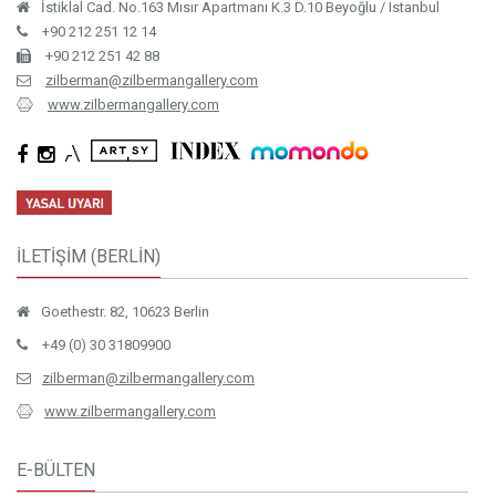
İstiklal Cad. No.163 Mısır Apartmanı K.3 D.10 Beyoğlu / Istanbul
+90 212 251 12 14
+90 212 251 42 88
zilberman@zilbermangallery.com
www.zilbermangallery.com
İLETİŞİM (BERLİN)
Goethestr. 82, 10623 Berlin
+49 (0) 30 31809900
zilberman@zilbermangallery.com
www.zilbermangallery.com
E-BÜLTEN