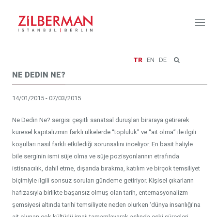
Toggl
naviga
TR
EN
DE
NE DEDIN NE?
14/01/2015 - 07/03/2015
Ne Dedin Ne? sergisi çeşitli sanatsal duruşları biraraya getirerek
küresel kapitalizmin farklı ülkelerde “topluluk” ve “ait olma” ile ilgili
koşulları nasıl farklı etkilediği sorunsalını inceliyor. En basit haliyle
bile serginin ismi süje olma ve süje pozisyonlarının etrafında
istisnacılık, dahil etme, dışarıda bırakma, katılım ve birçok temsiliyet
biçimiyle ilgili sonsuz soruları gündeme getiriyor. Kişisel çıkarların
hafızasıyla birlikte başarısız olmuş olan tarih, enternasyonalizm
şemsiyesi altında tarihi temsiliyete neden olurken ‘dünya insanlığı’na
ait olunan çok kültürlü imajı tamamlayarak aslında eski süreçleri