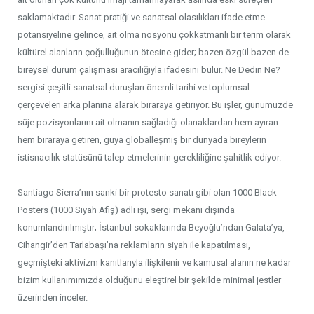
saklamaktadır. Sanat pratiği ve sanatsal olasılıkları ifade etme
potansiyeline gelince, ait olma nosyonu çokkatmanlı bir terim olarak
kültürel alanların çoğulluğunun ötesine gider; bazen özgül bazen de
bireysel durum çalışması aracılığıyla ifadesini bulur. Ne Dedin Ne?
sergisi çeşitli sanatsal duruşları önemli tarihi ve toplumsal
çerçeveleri arka planına alarak biraraya getiriyor. Bu işler, günümüzde
süje pozisyonlarını ait olmanın sağladığı olanaklardan hem ayıran
hem biraraya getiren, güya globalleşmiş bir dünyada bireylerin
istisnacılık statüsünü talep etmelerinin gerekliliğine şahitlik ediyor.
Santiago Sierra’nın sanki bir protesto sanatı gibi olan 1000 Black
Posters (1000 Siyah Afiş) adlı işi, sergi mekanı dışında
konumlandırılmıştır; İstanbul sokaklarında Beyoğlu’ndan Galata’ya,
Cihangir’den Tarlabaşı’na reklamların siyah ile kapatılması,
geçmişteki aktivizm kanıtlarıyla ilişkilenir ve kamusal alanın ne kadar
bizim kullanımımızda olduğunu eleştirel bir şekilde minimal jestler
üzerinden inceler.