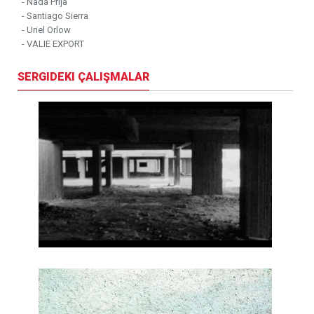
- Nada Prlja
- Santiago Sierra
- Uriel Orlow
- VALIE EXPORT
SERGIDEKI ÇALIŞMALAR