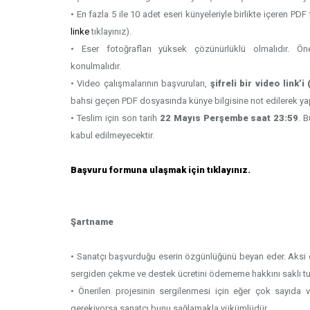
• En fazla 5 ile 10 adet eseri künyeleriyle birlikte içeren PD
linke
tıklayınız).
• Eser fotoğrafları yüksek çözünürlüklü olmalıdır. Öne
konulmalıdır.
• Video çalışmalarının başvuruları,
şifreli bir video link’
bahsi geçen PDF dosyasında künye bilgisine not edilerek yap
• Teslim için son tarih
22 Mayıs Perşembe saat 23:59
. 
kabul edilmeyecektir.
Başvuru formuna ulaşmak için tıklayınız.
Şartname
• Sanatçı başvurduğu eserin özgünlüğünü beyan eder. Aksi du
sergiden çekme ve destek ücretini ödememe hakkını saklı tu
• Önerilen projesinin sergilenmesi için eğer çok sayıda
gerekiyorsa sanatçı bunu sağlamakla yükümlüdür.