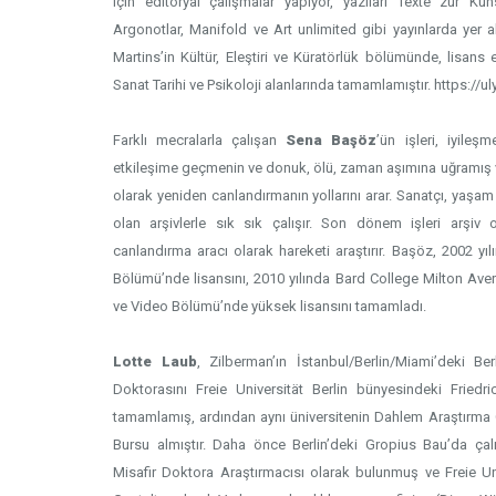
için editoryal çalışmalar yapıyor, yazıları Texte zur K
Argonotlar, Manifold ve Art unlimited gibi yayınlarda yer al
Martins’in Kültür, Eleştiri ve Küratörlük bölümünde, lisans e
Sanat Tarihi ve Psikoloji alanlarında tamamlamıştır. https://
Farklı mecralarla çalışan
Sena Başöz
’ün işleri, iyileş
etkileşime geçmenin ve donuk, ölü, zaman aşımına uğramış v
olarak yeniden canlandırmanın yollarını arar. Sanatçı, yaşam
olan arşivlerle sık sık çalışır. Son dönem işleri arşiv
canlandırma aracı olarak hareketi araştırır. Başöz, 2002 yı
Bölümü’nde lisansını, 2010 yılında Bard College Milton Ave
ve Video Bölümü’nde yüksek lisansını tamamladı.
Lotte Laub
, Zilberman’ın İstanbul/Berlin/Miami’deki Ber
Doktorasını Freie Universität Berlin bünyesindeki Fried
tamamlamış, ardından aynı üniversitenin Dahlem Araştırma
Bursu almıştır. Daha önce Berlin’deki Gropius Bau’da çalışm
Misafir Doktora Araştırmacısı olarak bulunmuş ve Freie Univ