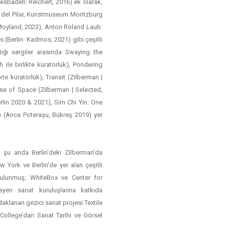
esbaden: Reichert, 2016) ek olarak,
ra del Pilar, Kunstmuseum Moritzburg
 Moyland, 2023), Anton Roland Laub:
 (Berlin: Kadmos, 2021) gibi çeşitli
tığı sergiler arasında Swaying the
 ile birlikte küratörlük), Pondering
kte küratörlük), Transit (Zilberman |
ause of Space (Zilberman | Selected,
rlin 2020 & 2021), Sim Chi Yin: One
e (Anca Poterașu, Bükreş 2019) yer
, şu anda Berlin'deki Zilberman'da
 York ve Berlin'de yer alan çeşitli
 bulunmuş; WhiteBox ve Center for
en sanat kuruluşlarına katkıda
klanan gezici sanat projesi Textile
College’dan Sanat Tarihi ve Görsel