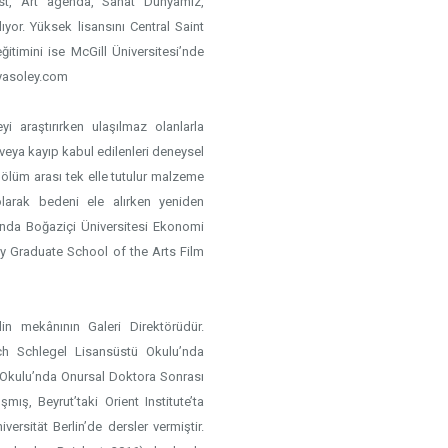
unst, Art agenda, Sanat Dünyamız,
ıyor. Yüksek lisansını Central Saint
ğitimini ise McGill Üniversitesi’nde
ulyasoley.com
meyi araştırırken ulaşılmaz olanlarla
eya kayıp kabul edilenleri deneysel
 ölüm arası tek elle tutulur malzeme
 olarak bedeni ele alırken yeniden
lında Boğaziçi Üniversitesi Ekonomi
ry Graduate School of the Arts Film
lin mekânının Galeri Direktörüdür.
rich Schlegel Lisansüstü Okulu’nda
 Okulu’nda Onursal Doktora Sonrası
ış, Beyrut’taki Orient Institute’ta
ersität Berlin’de dersler vermiştir.