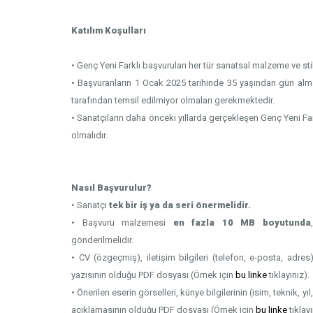
Katılım Koşulları
• Genç Yeni Farklı başvuruları her tür sanatsal malzeme ve stil i
• Başvuranların 1 Ocak 2025 tarihinde 35 yaşından gün alma
tarafından temsil edilmiyor olmaları gerekmektedir.
• Sanatçıların daha önceki yıllarda gerçekleşen Genç Yeni Far
olmalıdır.
Nasıl Başvurulur?
• Sanatçı
tek bir iş ya da seri önermelidir.
• Başvuru malzemesi
en fazla 10 MB boyutunda
gönderilmelidir.
• CV (özgeçmiş), iletişim bilgileri (telefon, e-posta, adre
yazısının olduğu PDF dosyası (Örnek için
bu linke
tıklayınız).
• Önerilen eserin görselleri, künye bilgilerinin (isim, teknik, yı
açıklamasının olduğu PDF dosyası (Örnek için
bu linke
tıklayı