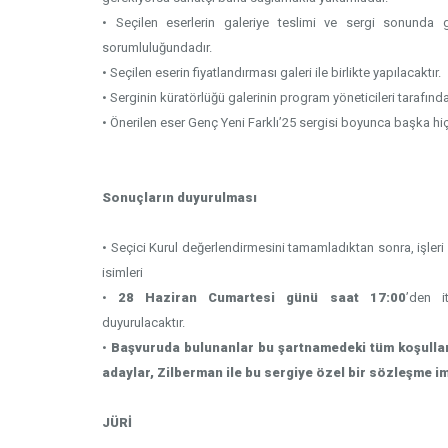
• Seçilen eserlerin galeriye teslimi ve sergi sonunda g
sorumluluğundadır.
• Seçilen eserin fiyatlandırması galeri ile birlikte yapılacaktır.
• Serginin küratörlüğü galerinin program yöneticileri tarafında
• Önerilen eser Genç Yeni Farklı’25 sergisi boyunca başka hi
Sonuçların duyurulması
• Seçici Kurul değerlendirmesini tamamladıktan sonra, işleri 
isimleri
•
28 Haziran Cumartesi
günü saat 17:00
’den i
duyurulacaktır.
•
Başvuruda bulunanlar bu şartnamedeki tüm koşulları 
adaylar, Zilberman ile bu sergiye özel bir sözleşme i
JÜRİ