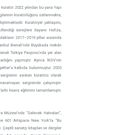
 küratör. 2022 yılından bu yana Yapı
ilerinin küratörlüğünü üstlenmekte,
liştirmektedir. Küratöryel yaklaşımı,
killendiği süreçlere dayanır. Hafıza,
daklanır. 2017–2019 yılları arasında
stanbul Bienali’nde Büyükada mekân
Bienali Türkiye Pavyonu’nda yer alan
nlığını yapmıştır. Ayrıca İKSV’nin
gether’a katkıda bulunmuştur. 2020
 sergisinin asistan küratörü olarak
vranamayan sergisinde çalışmıştır.
rihi lisans eğitimini tamamlamıştır.
a Müzesi’nde “Gelecek Hatıraları”,
” ve 601 Artspace New York’ta “Bu
 Çeşitli sanatçı kitapları ve dergiler