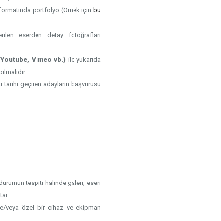
F formatında portfolyo (Örnek için
bu
rilen eserden detay fotoğrafları
i (Youtube, Vimeo vb.)
ile yukarıda
ılmalıdır.
Bu tarihi geçiren adayların başvurusu
rumun tespiti halinde galeri, eseri
tar.
 ve/veya özel bir cihaz ve ekipman