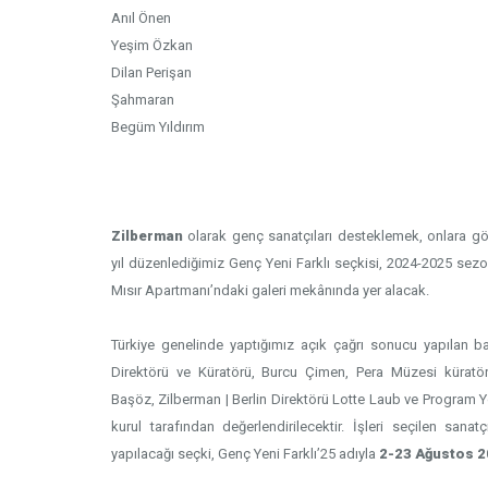
Anıl Önen
Yeşim Özkan
Dilan Perişan
Şahmaran
Begüm Yıldırım
Zilberman
olarak genç sanatçıları desteklemek, onlara g
yıl düzenlediğimiz Genç
Yeni Farklı seçkisi, 2024-2025 sezo
Mısır Apartmanı’ndaki galeri mekânında yer alacak.
Türkiye genelinde yaptığımız açık çağrı sonucu yapılan ba
Direktörü ve Küratörü, Burcu Çimen, Pera Müzesi küratör
Başöz, Zilberman | Berlin Direktörü Lotte Laub ve Program Y
kurul tarafından değerlendirilecektir. İşleri seçilen san
yapılacağı seçki, Genç Yeni Farklı’25 adıyla
2-23 Ağustos 