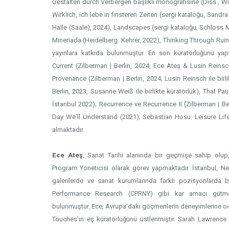
Gestalten durch Verbergen başlıklı monografisine (Diss., Wi
Wirklich, ich lebe in finsteren Zeiten (sergi kataloğu, Sand
Halle (Saale), 2024), Landscapes (sergi kataloğu, Schloss
Mineriada (Heidelberg: Kehrer, 2022), Thinking Through Ruins
yayınlara katkıda bulunmuştur. En son küratörlüğünü yap
Current (Zilberman | Berlin, 2024, Ece Ateş & Lusin Reinsch
Provenance (Zilberman | Berlin, 2024, Lusin Reinsch ile birli
Berlin, 2023, Susanne Weiß ile birlikte küratörlük), That P
İstanbul 2022); Recurrence ve Recurrence II (Zilberman | Be
Day We'll Understand (2021); Sebastian Hosu: Leisure Lif
almaktadır.
Ece Ateş
, Sanat Tarihi alanında bir geçmişe sahip olup
Program Yöneticisi olarak görev yapmaktadır. İstanbul, New
galerilerde ve sanat kurumlarında farklı pozisyonlarda
Performance Research (CPRNY) gibi kar amacı gütmey
bulunmuştur. Ece, Avrupa'daki göçmenlerin deneyimlerine oda
Touches'ın eş küratörlüğünü üstlenmiştir. Sarah Lawrence 