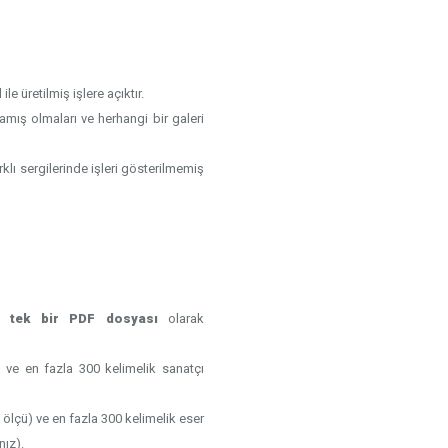
le üretilmiş işlere açıktır.
mış olmaları ve herhangi bir galeri
klı sergilerinde işleri gösterilmemiş
,
tek bir PDF dosyası
olarak
s) ve en fazla 300 kelimelik sanatçı
l, ölçü) ve en fazla 300 kelimelik eser
nız).