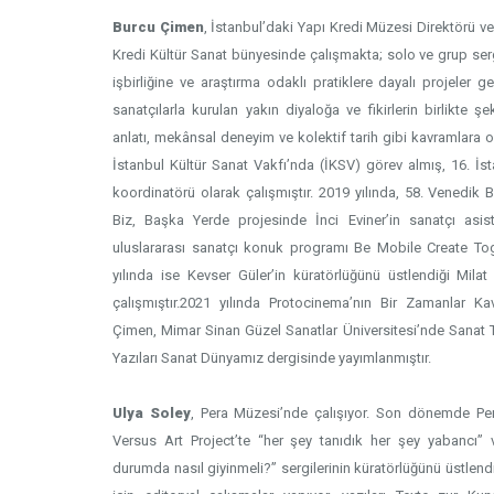
Burcu Çimen
, İstanbul’daki Yapı Kredi Müzesi Direktörü ve
Kredi Kültür Sanat bünyesinde çalışmakta; solo ve grup serg
işbirliğine ve araştırma odaklı pratiklere dayalı projeler ge
sanatçılarla kurulan yakın diyaloğa ve fikirlerin birlikte şe
anlatı, mekânsal deneyim ve kolektif tarih gibi kavramlara o
İstanbul Kültür Sanat Vakfı’nda (İKSV) görev almış, 16. İ
koordinatörü olarak çalışmıştır. 2019 yılında, 58. Venedik 
Biz, Başka Yerde projesinde İnci Eviner’in sanatçı asista
uluslararası sanatçı konuk programı Be Mobile Create To
yılında ise Kevser Güler’in küratörlüğünü üstlendiği Milat
çalışmıştır.2021 yılında Protocinema’nın Bir Zamanlar Ka
Çimen, Mimar Sinan Güzel Sanatlar Üniversitesi’nde Sanat Ta
Yazıları Sanat Dünyamız dergisinde yayımlanmıştır.
Ulya Soley
, Pera Müzesi’nde çalışıyor. Son dönemde Per
Versus Art Project’te “her şey tanıdık her şey yabancı
durumda nasıl giyinmeli?” sergilerinin küratörlüğünü üstlendi.