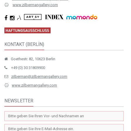
zilberman@zilbermangallery.com
Osten, Europa sowie Nord- und Südamerika vertreten
www.zilbermangallery.com
KONTAKT (BERLİN)
Goethestr. 82, 10623 Berlin
+49 (0) 30 31809900
zilberman@zilbermangallery.com
www.zilbermangallery.com
NEWSLETTER