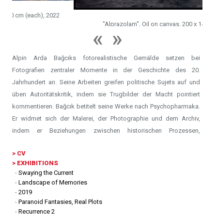
 2022
"Alprazolam", Oil on canvas, 200 x 140 cm, 2022
Alpin Arda Bağcıks fotorealistische Gemälde setzen bei
Fotografien zentraler Momente in der Geschichte des 20.
Jahrhundert an. Seine Arbeiten greifen politische Sujets auf und
üben Autoritätskritik, indem sie Trugbilder der Macht pointiert
kommentieren. Bağcık betitelt seine Werke nach Psychopharmaka.
Er widmet sich der Malerei, der Photographie und dem Archiv,
indem er Beziehungen zwischen historischen Prozessen,
Gedächtnis und Trauma untersucht und in ihrer Remediatisierung
>
CV
reflektiert.
> EXHIBITIONS
-
Swaying the Current
Alpin Arda Bağcık (1988, Izmir) hat 2007 sein Studium der Malerei
-
Landscape of Memories
an der Dokuz Eylül Universität absolviert, derzeit lebt und arbeitet er
-
2019
-
Paranoid Fantasies, Real Plots
in Istanbul. Zu seinen Einzelausstellung gehören unter anderem:
-
Recurrence 2