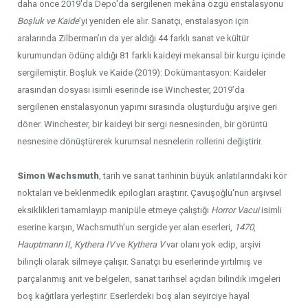
daha önce 2019'da Depo'da sergilenen mekâna özgü enstalasyonu
Boşluk ve Kaide
’yi yeniden ele alır. Sanatçı, enstalasyon için
aralarında Zilberman’ın da yer aldığı 44 farklı sanat ve kültür
kurumundan ödünç aldığı 81 farklı kaideyi mekansal bir kurgu içinde
sergilemiştir. Boşluk ve Kaide (2019): Dokümantasyon: Kaideler
arasından dosyası isimli eserinde ise Winchester, 2019’da
sergilenen enstalasyonun yapımı sırasında oluşturduğu arşive geri
döner. Winchester, bir kaideyi bir sergi nesnesinden, bir görüntü
nesnesine dönüştürerek kurumsal nesnelerin rollerini değiştirir.
Simon Wachsmuth
, tarih ve sanat tarihinin büyük anlatılarındaki kör
noktaları ve beklenmedik epilogları araştırır. Çavuşoğlu'nun arşivsel
eksiklikleri tamamlayıp manipüle etmeye çalıştığı
Horror Vacui
isimli
eserine karşın, Wachsmuth’un sergide yer alan eserleri,
1470
,
Hauptmann II
,
Kythera IV
ve
Kythera V
var olanı yok edip, arşivi
bilinçli olarak silmeye çalışır. Sanatçı bu eserlerinde yırtılmış ve
parçalanmış anıt ve belgeleri, sanat tarihsel açıdan bilindik imgeleri
boş kağıtlara yerleştirir. Eserlerdeki boş alan seyirciye hayal