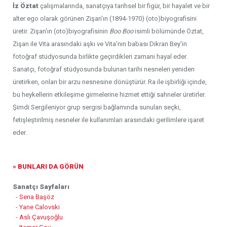
İz Öztat
çalışmalarında, sanatçıya tarihsel bir figür, bir hayalet ve bir
alter ego olarak görünen Zişan'ın (1894-1970) (oto)biyografisini
üretir. Zişan'ın (oto)biyografisinin
Boo Boo
isimli bölümünde Öztat,
Zişan ile Vita arasındaki aşkı ve Vita'nın babası Dikran Bey'in
fotoğraf stüdyosunda birlikte geçirdikleri zamanı hayal eder.
Sanatçı, fotoğraf stüdyosunda bulunan tarihi nesneleri yeniden
üretirken, onları bir arzu nesnesine dönüştürür. Ra ile işbirliği içinde,
bu heykellerin etkileşime girmelerine hizmet ettiği sahneler üretirler.
Şimdi Sergileniyor grup sergisi bağlamında sunulan seçki,
fetişleştirilmiş nesneler ile kullanımları arasındaki gerilimlere işaret
eder.
» BUNLARI DA GÖRÜN
Sanatçı Sayfaları
-
Sena Başöz
-
Yane Calovski
-
Aslı Çavuşoğlu