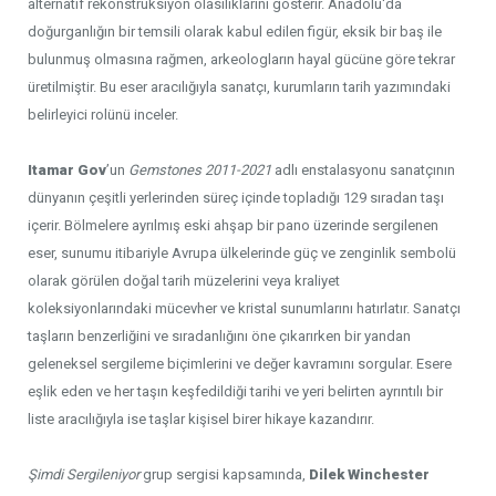
alternatif rekonstrüksiyon olasılıklarını gösterir. Anadolu'da
doğurganlığın bir temsili olarak kabul edilen figür, eksik bir baş ile
bulunmuş olmasına rağmen, arkeologların hayal gücüne göre tekrar
üretilmiştir. Bu eser aracılığıyla sanatçı, kurumların tarih yazımındaki
belirleyici rolünü inceler.
Itamar Gov
’un
Gemstones 2011-2021
adlı enstalasyonu sanatçının
dünyanın çeşitli yerlerinden süreç içinde topladığı 129 sıradan taşı
içerir. Bölmelere ayrılmış eski ahşap bir pano üzerinde sergilenen
eser, sunumu itibariyle Avrupa ülkelerinde güç ve zenginlik sembolü
olarak görülen doğal tarih müzelerini veya kraliyet
koleksiyonlarındaki mücevher ve kristal sunumlarını hatırlatır. Sanatçı
taşların benzerliğini ve sıradanlığını öne çıkarırken bir yandan
geleneksel sergileme biçimlerini ve değer kavramını sorgular. Esere
eşlik eden ve her taşın keşfedildiği tarihi ve yeri belirten ayrıntılı bir
liste aracılığıyla ise taşlar kişisel birer hikaye kazandırır.
Şimdi Sergileniyor
grup sergisi kapsamında,
Dilek Winchester