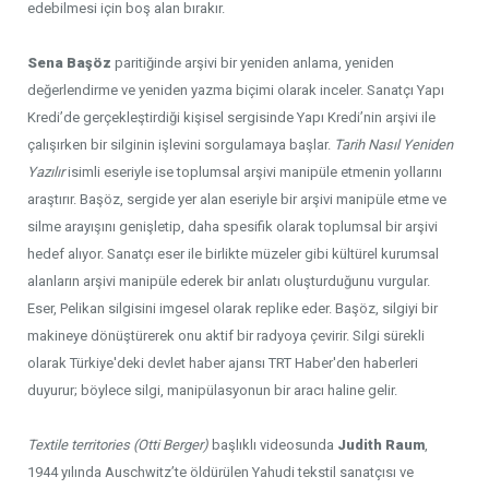
edebilmesi için boş alan bırakır.
Sena Başöz
paritiğinde arşivi bir yeniden anlama, yeniden
değerlendirme ve yeniden yazma biçimi olarak inceler. Sanatçı Yapı
Kredi’de gerçekleştirdiği kişisel sergisinde Yapı Kredi’nin arşivi ile
çalışırken bir silginin işlevini sorgulamaya başlar.
Tarih Nasıl Yeniden
Yazılır
isimli eseriyle ise toplumsal arşivi manipüle etmenin yollarını
araştırır. Başöz, sergide yer alan eseriyle bir arşivi manipüle etme ve
silme arayışını genişletip, daha spesifik olarak toplumsal bir arşivi
hedef alıyor. Sanatçı eser ile birlikte müzeler gibi kültürel kurumsal
alanların arşivi manipüle ederek bir anlatı oluşturduğunu vurgular.
Eser, Pelikan silgisini imgesel olarak replike eder. Başöz, silgiyi bir
makineye dönüştürerek onu aktif bir radyoya çevirir. Silgi sürekli
olarak Türkiye'deki devlet haber ajansı TRT Haber'den haberleri
duyurur; böylece silgi, manipülasyonun bir aracı haline gelir.
Textile territories (Otti Berger)
başlıklı videosunda
Judith Raum
,
1944 yılında Auschwitz’te öldürülen Yahudi tekstil sanatçısı ve