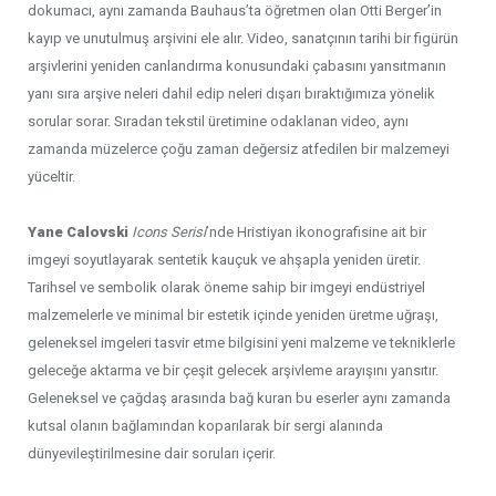
dokumacı, aynı zamanda Bauhaus’ta öğretmen olan Otti Berger’in
kayıp ve unutulmuş arşivini ele alır. Video, sanatçının tarihi bir figürün
arşivlerini yeniden canlandırma konusundaki çabasını yansıtmanın
yanı sıra arşive neleri dahil edip neleri dışarı bıraktığımıza yönelik
sorular sorar. Sıradan tekstil üretimine odaklanan video, aynı
zamanda müzelerce çoğu zaman değersiz atfedilen bir malzemeyi
yüceltir.
Yane Calovski
Icons
Serisi
’nde Hristiyan ikonografisine ait bir
imgeyi soyutlayarak sentetik kauçuk ve ahşapla yeniden üretir.
Tarihsel ve sembolik olarak öneme sahip bir imgeyi endüstriyel
malzemelerle ve minimal bir estetik içinde yeniden üretme uğraşı,
geleneksel imgeleri tasvir etme bilgisini yeni malzeme ve tekniklerle
geleceğe aktarma ve bir çeşit gelecek arşivleme arayışını yansıtır.
Geleneksel ve çağdaş arasında bağ kuran bu eserler aynı zamanda
kutsal olanın bağlamından koparılarak bir sergi alanında
dünyevileştirilmesine dair soruları içerir.