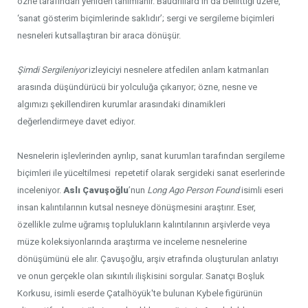
özne tarafından yeniden tanımlanır. Baudrillard’ın da belirttiği üzere,
‘sanat gösterim biçimlerinde saklıdır’; sergi ve sergileme biçimleri
nesneleri kutsallaştıran bir araca dönüşür.
Şimdi Sergileniyor
izleyiciyi nesnelere atfedilen anlam katmanları
arasında düşündürücü bir yolculuğa çıkarıyor; özne, nesne ve
algımızı şekillendiren kurumlar arasındaki dinamikleri
değerlendirmeye davet ediyor.
Nesnelerin işlevlerinden ayrılıp, sanat kurumları tarafından sergileme
biçimleri ile yüceltilmesi repetetif olarak sergideki sanat eserlerinde
inceleniyor.
Aslı Çavuşoğlu
’nun
Long Ago Person Found
isimli eseri
insan kalıntılarının kutsal nesneye dönüşmesini araştırır. Eser,
özellikle zulme uğramış toplulukların kalıntılarının arşivlerde veya
müze koleksiyonlarında araştırma ve inceleme nesnelerine
dönüşümünü ele alır. Çavuşoğlu, arşiv etrafında oluşturulan anlatıyı
ve onun gerçekle olan sıkıntılı ilişkisini sorgular. Sanatçı Boşluk
Korkusu, isimli eserde Çatalhöyük'te bulunan Kybele figürünün