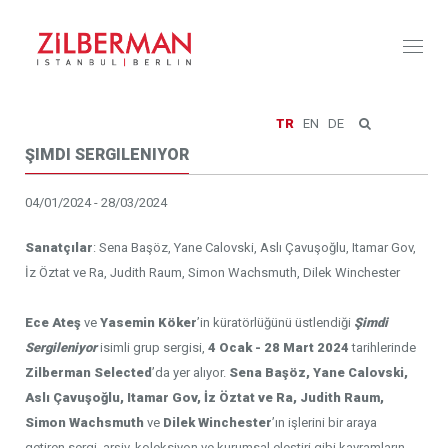
Toggl
naviga
TR
EN
DE
ŞIMDI SERGILENIYOR
04/01/2024 - 28/03/2024
Sanatçılar
: Sena Başöz, Yane Calovski, Aslı Çavuşoğlu, Itamar Gov,
İz Öztat ve Ra, Judith Raum, Simon Wachsmuth, Dilek Winchester
Ece Ateş
ve
Yasemin Köker
’in küratörlüğünü üstlendiği
Şimdi
Sergileniyor
isimli grup sergisi,
4 Ocak - 28 Mart 2024
tarihlerinde
Zilberman Selected
’da yer alıyor.
Sena Başöz, Yane Calovski,
Aslı Çavuşoğlu, Itamar Gov, İz Öztat ve Ra, Judith Raum,
Simon Wachsmuth
ve
Dilek Winchester
’ın işlerini bir araya
getiren sergi, arşiv, koleksiyon ve kurumsal eleştiri gibi kavramların