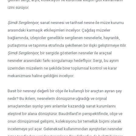
izini sürüyor.
Şimdi Sergileniyor
, sanat nesnesi ve tarihsel nesne ile müze kurumu
arasındaki karmaşık etkileşimleri inceliyor. Çağdaş müzeler
bağlamında, izleyiciler genellikle sergilenen nesnelerle, hayranlık,
putlaştırma ve tapınma etrafında şekillenen bir ilişki geliştirmeye itilir.
Şimdi Sergileniyor
, bir sergide gösterilen nesneler ile araçsal
nesneler arasındaki farkı sorgulamayı hedefliyor. Sergi, bu ayrım
üzerinden müzelerin ne şekilde birer toplumsal kontrol ve karar
mekanizması haline geldiğini inceliyor.
Basit bir nesneyi değerli bir obje ile kullanışlı bir araçtan ayıran şey
nedir? Bu ikilem, nesnelerin dönüşüme uğradığı ve orijinal
amaçlarından sıyrılıp yeni anlamlar kazandığı sanat kurumlarını
eleştirel bir alana dönüştürür. Baudrillard’ın perspektifinde, obje ve
onun dönüşümsel gelişimi, koleksiyonu bir temellük biçimi olarak
incelemeye yol açar. Geleneksel kullanımından ayrıştırılan nesneler