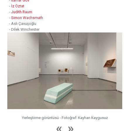
-
Itamar Gov
-
İz Öztat
-
Judith Raum
-
Simon Wachsmuth
- Aslı Çavuşoğlu
- Dilek Winchester
Yerleştirme görüntüsü - Fotoğraf: Kayhan Kaygusuz