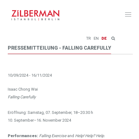
Toggl
naviga
TR
EN
DE
PRESSEMITTEILUNG - FALLING CAREFULLY
10/09/2024 - 16/11/2024
Isaac Chong Wai
Falling Carefully
Eröffnung: Samstag, 07. September, 18–20.30 h
10. September–16. November 2024
Performances:
Falling Exercise
and
Help! Help? Help
.