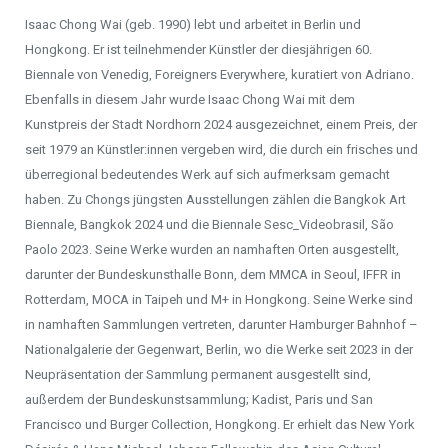
Isaac Chong Wai (geb. 1990) lebt und arbeitet in Berlin und
Hongkong. Er ist teilnehmender Künstler der diesjährigen 60.
Biennale von Venedig, Foreigners Everywhere, kuratiert von Adriano.
Ebenfalls in diesem Jahr wurde Isaac Chong Wai mit dem
Kunstpreis der Stadt Nordhorn 2024 ausgezeichnet, einem Preis, der
seit 1979 an Künstler:innen vergeben wird, die durch ein frisches und
überregional bedeutendes Werk auf sich aufmerksam gemacht
haben. Zu Chongs jüngsten Ausstellungen zählen die Bangkok Art
Biennale, Bangkok 2024 und die Biennale Sesc_Videobrasil, São
Paolo 2023. Seine Werke wurden an namhaften Orten ausgestellt,
darunter der Bundeskunsthalle Bonn, dem MMCA in Seoul, IFFR in
Rotterdam, MOCA in Taipeh und M+ in Hongkong. Seine Werke sind
in namhaften Sammlungen vertreten, darunter Hamburger Bahnhof –
Nationalgalerie der Gegenwart, Berlin, wo die Werke seit 2023 in der
Neupräsentation der Sammlung permanent ausgestellt sind,
außerdem der Bundeskunstsammlung; Kadist, Paris und San
Francisco und Burger Collection, Hongkong. Er erhielt das New York