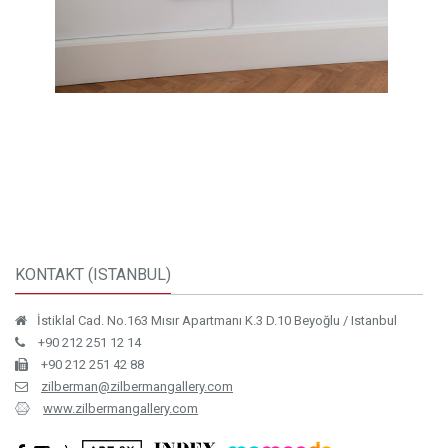
KONTAKT (ISTANBUL)
İstiklal Cad. No.163 Mısır Apartmanı K.3 D.10 Beyoğlu / Istanbul
+90 212 251 12 14
+90 212 251 42 88
zilberman@zilbermangallery.com
www.zilbermangallery.com