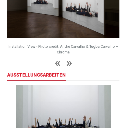
ho –
Installation View - Photo credit: André Carvalho & Tugba Carvalho –
Inst
Chroma
AUSSTELLUNGSARBEITEN