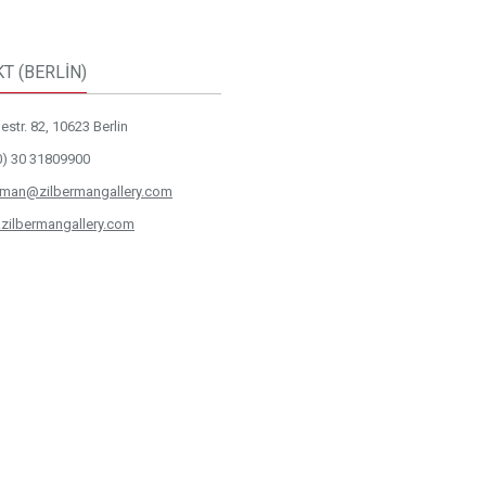
T (BERLİN)
str. 82, 10623 Berlin
0) 30 31809900
rman@zilbermangallery.com
zilbermangallery.com