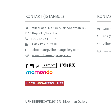
KONTAKT (ISTANBUL)
KONTAK
İstiklal Cad. No.163 Mısır Apartmanı K.3
Goethe
D.10 Beyoğlu / Istanbul
+49 (
+90 212 251 12 14
zilbe
+90 212 251 42 88
zilberman@zilbermangallery.com
www.
www.zilbermangallery.com
URHEBERRECHTE 2019 © Zilberman Gallery