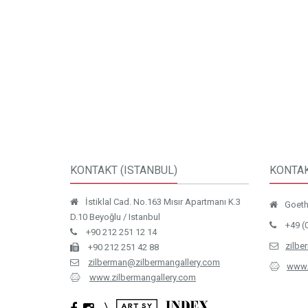
KONTAKT (ISTANBUL)
KONTAK
İstiklal Cad. No.163 Mısır Apartmanı K.3
Goethe
D.10 Beyoğlu / Istanbul
+49 (
+90 212 251 12 14
zilbe
+90 212 251 42 88
zilberman@zilbermangallery.com
www.
www.zilbermangallery.com