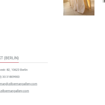
T (BERLİN)
str. 82, 10623 Berlin
0) 30 31809900
rman@zilbermangallery.com
zilbermangallery.com