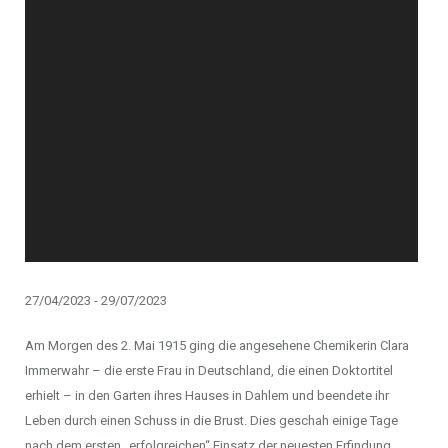
27/04/2023 - 29/07/2023
Am Morgen des 2. Mai 1915 ging die angesehene Chemikerin Clara
Immerwahr – die erste Frau in Deutschland, die einen Doktortitel
erhielt – in den Garten ihres Hauses in Dahlem und beendete ihr
Leben durch einen Schuss in die Brust. Dies geschah einige Tage
nach dem ersten „erfolgreichen“ Einsatz der neuesten Erfindung